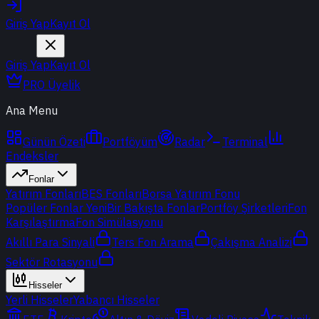
Giriş Yap
Kayıt Ol
Giriş Yap
Kayıt Ol
PRO Üyelik
Ana Menu
Günün Özeti
Portföyüm
Radar
Terminal
Endeksler
Fonlar
Yatırım Fonları
BES Fonları
Borsa Yatırım Fonu
Popüler Fonlar
Yeni
Bir Bakışta Fonlar
Portföy Şirketleri
Fon
Karşılaştırma
Fon Simülasyonu
Akıllı Para Sinyali
Ters Fon Arama
Çakışma Analizi
Sektör Rotasyonu
Hisseler
Yerli Hisseler
Yabancı Hisseler