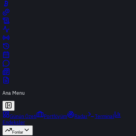
Ana Menu
Günün Özeti
Portföyüm
Radar
Terminal
Endeksler
Fonlar