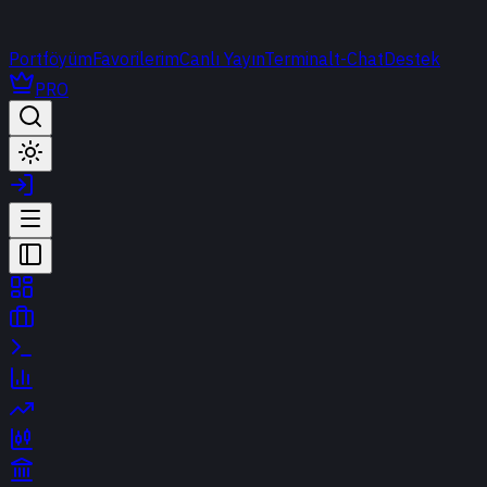
Portföyüm
Favorilerim
Canlı Yayın
Terminal
t-Chat
Destek
PRO