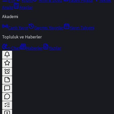
ETF
Kripto
Altın & Döviz
Vadeli Piyasa
Teknik
Analiz
Araçlar
Akademi
Canlı Yayın
Geçmiş Yayınlar
Yayın Takvimi
Topluluk ve Haberler
t-Chat
Haberler
Yazılar