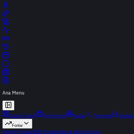
Ana Menu
Günün Özeti
Portföyüm
Radar
Terminal
Endek
Fonlar
Yatırım Fonları
BES Fonları
Borsa Yatırım Fonu