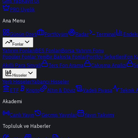
Giriş Yap
Kayıt Ol
PRO Üyelik
Ana Menu
Günün Özeti
Portföyüm
Radar
Terminal
Endek
Fonlar
Yatırım Fonları
BES Fonları
Borsa Yatırım Fonu
Popüler Fonlar
Yeni
Bir Bakışta Fonlar
Portföy Şirketleri
Fon K
Akıllı Para Sinyali
Ters Fon Arama
Çakışma Analizi
S
Hisseler
Yerli Hisseler
Yabancı Hisseler
ETF
Kripto
Altın & Döviz
Vadeli Piyasa
Teknik 
Akademi
Canlı Yayın
Geçmiş Yayınlar
Yayın Takvimi
Topluluk ve Haberler