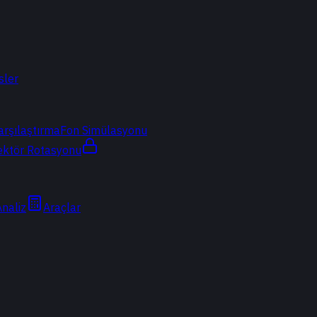
sler
arşılaştırma
Fon Simülasyonu
ektör Rotasyonu
Analiz
Araçlar