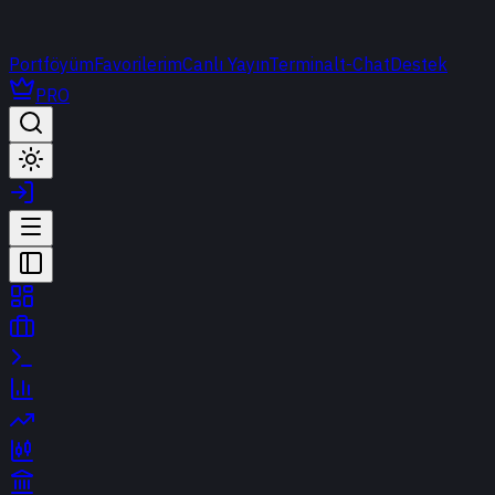
Portföyüm
Favorilerim
Canlı Yayın
Terminal
t-Chat
Destek
PRO