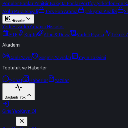
Popüler Fonlar
Yeni
Bir Bakışta Fonlar
Portföy Şirketleri
Fon K
Akıllı Para Sinyali
Ters Fon Arama
Çakışma Analizi
S
Hisseler
Yerli Hisseler
Yabancı Hisseler
ETF
Kripto
Altın & Döviz
Vadeli Piyasa
Teknik 
Akademi
Canlı Yayın
Geçmiş Yayınlar
Yayın Takvimi
Topluluk ve Haberler
t-Chat
Haberler
Yazılar
Bağlantı Yok
Giriş Yap
Kayıt Ol