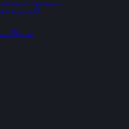
arşılaştırma
Fon Simülasyonu
ektör Rotasyonu
Analiz
Araçlar