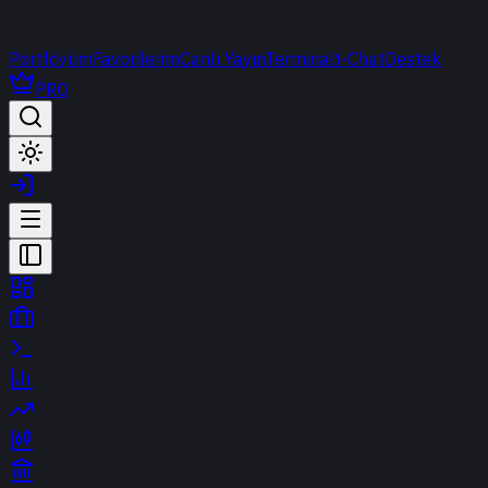
Portföyüm
Favorilerim
Canlı Yayın
Terminal
t-Chat
Destek
PRO