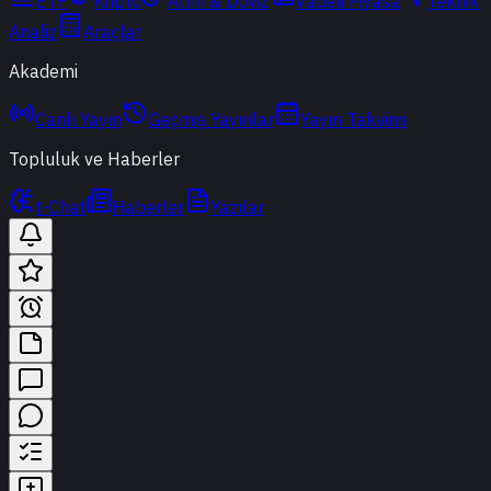
ETF
Kripto
Altın & Döviz
Vadeli Piyasa
Teknik
Analiz
Araçlar
Akademi
Canlı Yayın
Geçmiş Yayınlar
Yayın Takvimi
Topluluk ve Haberler
t-Chat
Haberler
Yazılar