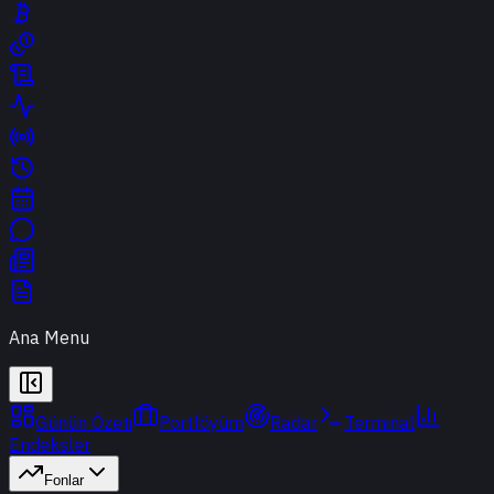
Ana Menu
Günün Özeti
Portföyüm
Radar
Terminal
Endeksler
Fonlar