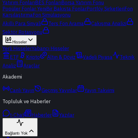
Yatırım Fonları
BES Fonları
Borsa Yatırım Fonu
Popüler Fonlar
Yeni
Bir Bakışta Fonlar
Portföy Şirketleri
Fon
Karşılaştırma
Fon Simülasyonu
Akıllı Para Sinyali
Ters Fon Arama
Çakışma Analizi
Sektör Rotasyonu
Hisseler
Yerli Hisseler
Yabancı Hisseler
ETF
Kripto
Altın & Döviz
Vadeli Piyasa
Teknik
Analiz
Araçlar
Akademi
Canlı Yayın
Geçmiş Yayınlar
Yayın Takvimi
Topluluk ve Haberler
t-Chat
Haberler
Yazılar
Bağlantı Yok