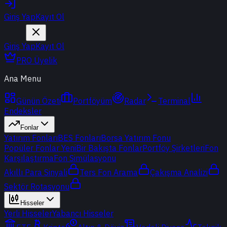
Giriş Yap
Kayıt Ol
Giriş Yap
Kayıt Ol
PRO Üyelik
Ana Menu
Günün Özeti
Portföyüm
Radar
Terminal
Endeksler
Fonlar
Yatırım Fonları
BES Fonları
Borsa Yatırım Fonu
Popüler Fonlar
Yeni
Bir Bakışta Fonlar
Portföy Şirketleri
Fon
Karşılaştırma
Fon Simülasyonu
Akıllı Para Sinyali
Ters Fon Arama
Çakışma Analizi
Sektör Rotasyonu
Hisseler
Yerli Hisseler
Yabancı Hisseler