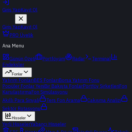
Giriş Yap
Kayıt Ol
Giriş Yap
Kayıt Ol
PRO Üyelik
Ana Menu
Günün Özeti
Portföyüm
Radar
Terminal
Endeksler
Fonlar
Yatırım Fonları
BES Fonları
Borsa Yatırım Fonu
Popüler Fonlar
Yeni
Bir Bakışta Fonlar
Portföy Şirketleri
Fon
Karşılaştırma
Fon Simülasyonu
Akıllı Para Sinyali
Ters Fon Arama
Çakışma Analizi
Sektör Rotasyonu
Hisseler
Yerli Hisseler
Yabancı Hisseler