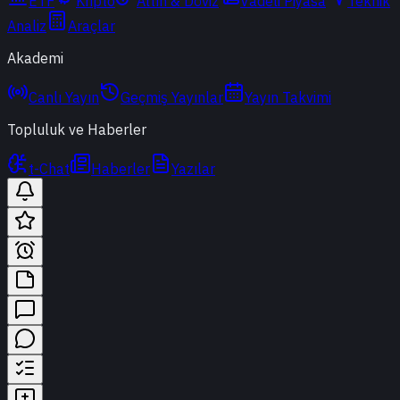
ETF
Kripto
Altın & Döviz
Vadeli Piyasa
Teknik
Analiz
Araçlar
Akademi
Canlı Yayın
Geçmiş Yayınlar
Yayın Takvimi
Topluluk ve Haberler
t-Chat
Haberler
Yazılar