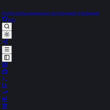
Portföyüm
Favorilerim
Canlı Yayın
Terminal
t-Chat
Destek
PRO