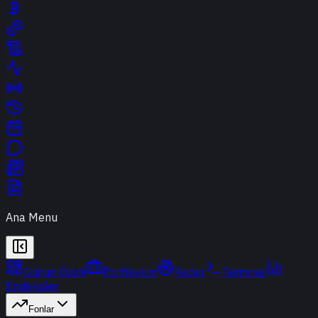
Ana Menu
Günün Özeti
Portföyüm
Radar
Terminal
Endeksler
Fonlar