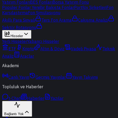
Yatırım Fonları
BES Fonları
Borsa Yatırım Fonu
Popüler Fonlar
Yeni
Bir Bakışta Fonlar
Portföy Şirketleri
Fon
Karşılaştırma
Fon Simülasyonu
Akıllı Para Sinyali
Ters Fon Arama
Çakışma Analizi
Sektör Rotasyonu
Hisseler
Yerli Hisseler
Yabancı Hisseler
ETF
Kripto
Altın & Döviz
Vadeli Piyasa
Teknik
Analiz
Araçlar
Akademi
Canlı Yayın
Geçmiş Yayınlar
Yayın Takvimi
Topluluk ve Haberler
t-Chat
Haberler
Yazılar
Bağlantı Yok