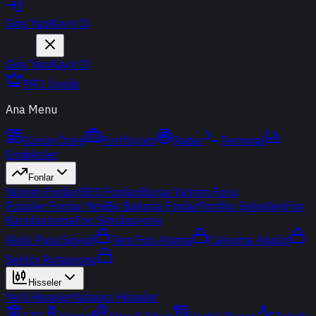
Giriş Yap
Kayıt Ol
Giriş Yap
Kayıt Ol
PRO Üyelik
Ana Menu
Günün Özeti
Portföyüm
Radar
Terminal
Endeksler
Fonlar
Yatırım Fonları
BES Fonları
Borsa Yatırım Fonu
Popüler Fonlar
Yeni
Bir Bakışta Fonlar
Portföy Şirketleri
Fon
Karşılaştırma
Fon Simülasyonu
Akıllı Para Sinyali
Ters Fon Arama
Çakışma Analizi
Sektör Rotasyonu
Hisseler
Yerli Hisseler
Yabancı Hisseler