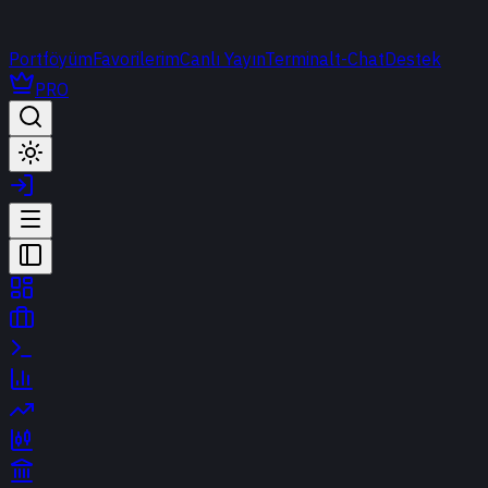
Portföyüm
Favorilerim
Canlı Yayın
Terminal
t-Chat
Destek
PRO