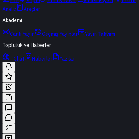
ETF
Kripto
Altın & Döviz
Vadeli Piyasa
Teknik
Analiz
Araçlar
Akademi
Canlı Yayın
Geçmiş Yayınlar
Yayın Takvimi
Topluluk ve Haberler
t-Chat
Haberler
Yazılar