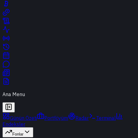
Ana Menu
Günün Özeti
Portföyüm
Radar
Terminal
Endeksler
Fonlar