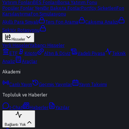
Yatırım Fonları
BES Fonları
Borsa Yatırım Fonu
Popüler Fonlar
Yeni
Bir Bakışta Fonlar
Portföy Şirketleri
Fon
Karşılaştırma
Fon Simülasyonu
Akıllı Para Sinyali
Ters Fon Arama
Çakışma Analizi
Sektör Rotasyonu
Hisseler
Yerli Hisseler
Yabancı Hisseler
ETF
Kripto
Altın & Döviz
Vadeli Piyasa
Teknik
Analiz
Araçlar
Akademi
Canlı Yayın
Geçmiş Yayınlar
Yayın Takvimi
Topluluk ve Haberler
t-Chat
Haberler
Yazılar
Bağlantı Yok