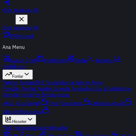
Giriş Yap
Kayıt Ol
Giriş Yap
Kayıt Ol
PRO Üyelik
Ana Menu
Günün Özeti
Portföyüm
Radar
Terminal
Endeksler
Fonlar
Yatırım Fonları
BES Fonları
Borsa Yatırım Fonu
Popüler Fonlar
Yeni
Bir Bakışta Fonlar
Portföy Şirketleri
Fon
Karşılaştırma
Fon Simülasyonu
Akıllı Para Sinyali
Ters Fon Arama
Çakışma Analizi
Sektör Rotasyonu
Hisseler
Yerli Hisseler
Yabancı Hisseler