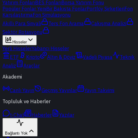
Yatırım Fonları
BES Fonları
Borsa Yatırım Fonu
Popüler Fonlar
Yeni
Bir Bakışta Fonlar
Portföy Şirketleri
Fon
Karşılaştırma
Fon Simülasyonu
Akıllı Para Sinyali
Ters Fon Arama
Çakışma Analizi
Sektör Rotasyonu
Hisseler
Yerli Hisseler
Yabancı Hisseler
ETF
Kripto
Altın & Döviz
Vadeli Piyasa
Teknik
Analiz
Araçlar
Akademi
Canlı Yayın
Geçmiş Yayınlar
Yayın Takvimi
Topluluk ve Haberler
t-Chat
Haberler
Yazılar
Bağlantı Yok