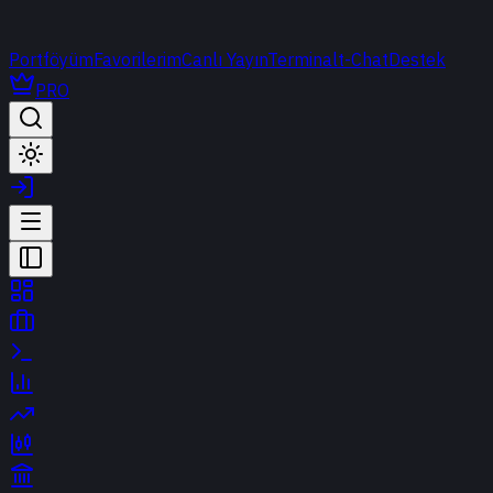
Portföyüm
Favorilerim
Canlı Yayın
Terminal
t-Chat
Destek
PRO