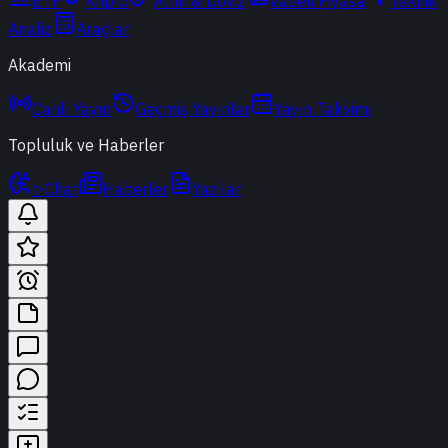
ETF
Kripto
Altın & Döviz
Vadeli Piyasa
Teknik
Analiz
Araçlar
Akademi
Canlı Yayın
Geçmiş Yayınlar
Yayın Takvimi
Topluluk ve Haberler
t-Chat
Haberler
Yazılar