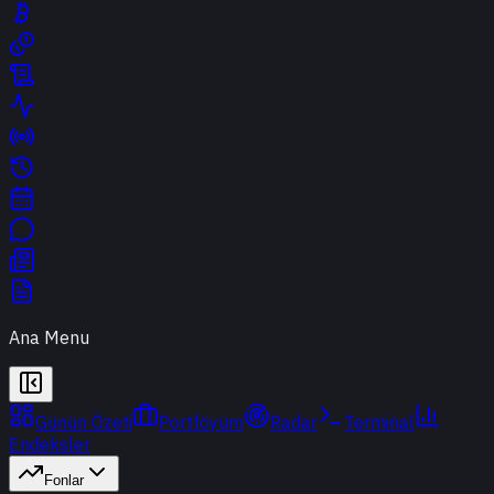
Ana Menu
Günün Özeti
Portföyüm
Radar
Terminal
Endeksler
Fonlar