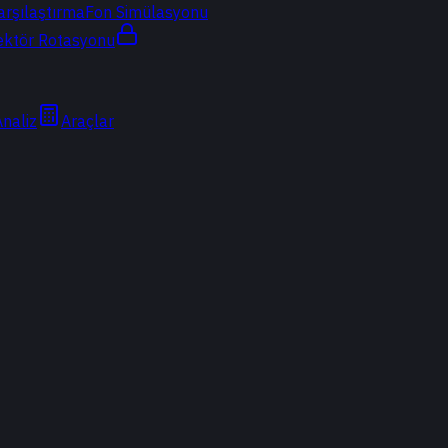
arşılaştırma
Fon Simülasyonu
ektör Rotasyonu
Analiz
Araçlar