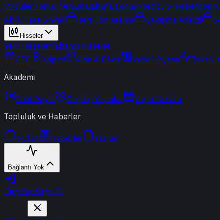
Popüler Fonlar
Yeni
Bir Bakışta Fonlar
Portföy Şirketleri
Fon K
Akıllı Para Sinyali
Ters Fon Arama
Çakışma Analizi
S
Hisseler
Yerli Hisseler
Yabancı Hisseler
ETF
Kripto
Altın & Döviz
Vadeli Piyasa
Teknik 
Akademi
Canlı Yayın
Geçmiş Yayınlar
Yayın Takvimi
Topluluk ve Haberler
t-Chat
Haberler
Yazılar
Bağlantı Yok
Giriş Yap
Kayıt Ol