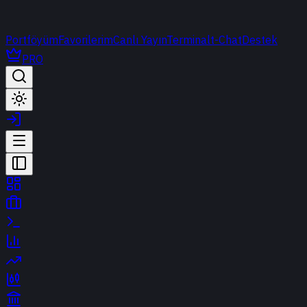
Portföyüm
Favorilerim
Canlı Yayın
Terminal
t-Chat
Destek
PRO