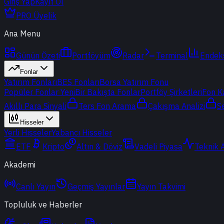
Giriş Yap
Kayıt Ol
PRO Üyelik
Ana Menu
Günün Özeti
Portföyüm
Radar
Terminal
Endek
Fonlar
Yatırım Fonları
BES Fonları
Borsa Yatırım Fonu
Popüler Fonlar
Yeni
Bir Bakışta Fonlar
Portföy Şirketleri
Fon K
Akıllı Para Sinyali
Ters Fon Arama
Çakışma Analizi
S
Hisseler
Yerli Hisseler
Yabancı Hisseler
ETF
Kripto
Altın & Döviz
Vadeli Piyasa
Teknik 
Akademi
Canlı Yayın
Geçmiş Yayınlar
Yayın Takvimi
Topluluk ve Haberler