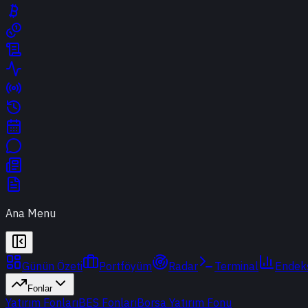
Ana Menu
Günün Özeti
Portföyüm
Radar
Terminal
Endek
Fonlar
Yatırım Fonları
BES Fonları
Borsa Yatırım Fonu