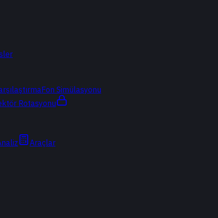
sler
arşılaştırma
Fon Simülasyonu
ektör Rotasyonu
Analiz
Araçlar