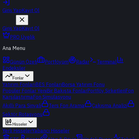
Giriş Yap
Kayıt Ol
Giriş Yap
Kayıt Ol
PRO Üyelik
Ana Menu
Günün Özeti
Portföyüm
Radar
Terminal
Endeksler
Fonlar
Yatırım Fonları
BES Fonları
Borsa Yatırım Fonu
Popüler Fonlar
Yeni
Bir Bakışta Fonlar
Portföy Şirketleri
Fon
Karşılaştırma
Fon Simülasyonu
Akıllı Para Sinyali
Ters Fon Arama
Çakışma Analizi
Sektör Rotasyonu
Hisseler
Yerli Hisseler
Yabancı Hisseler