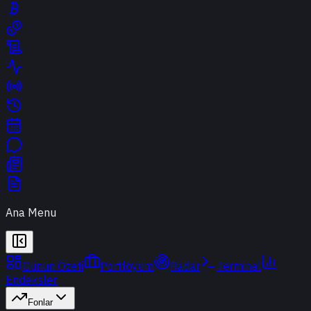
Ana Menu
Günün Özeti
Portföyüm
Radar
Terminal
Endeksler
Fonlar