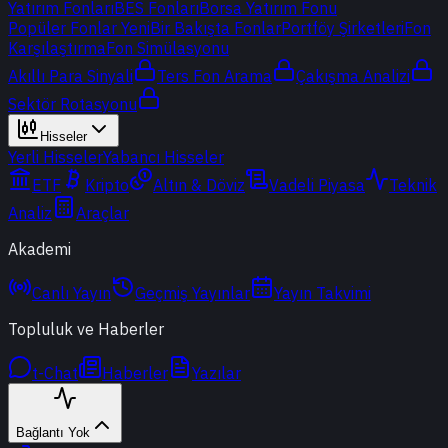
Yatırım Fonları
BES Fonları
Borsa Yatırım Fonu
Popüler Fonlar
Yeni
Bir Bakışta Fonlar
Portföy Şirketleri
Fon
Karşılaştırma
Fon Simülasyonu
Akıllı Para Sinyali
Ters Fon Arama
Çakışma Analizi
Sektör Rotasyonu
Hisseler
Yerli Hisseler
Yabancı Hisseler
ETF
Kripto
Altın & Döviz
Vadeli Piyasa
Teknik
Analiz
Araçlar
Akademi
Canlı Yayın
Geçmiş Yayınlar
Yayın Takvimi
Topluluk ve Haberler
t-Chat
Haberler
Yazılar
Bağlantı Yok