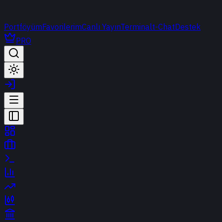
Portföyüm
Favorilerim
Canlı Yayın
Terminal
t-Chat
Destek
PRO