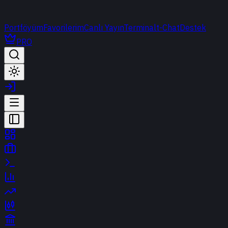
Portföyüm
Favorilerim
Canlı Yayın
Terminal
t-Chat
Destek
PRO