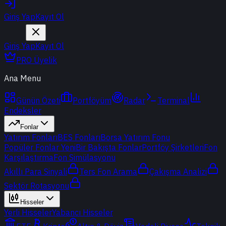
Giriş Yap
Kayıt Ol
Giriş Yap
Kayıt Ol
PRO Üyelik
Ana Menu
Günün Özeti
Portföyüm
Radar
Terminal
Endeksler
Fonlar
Yatırım Fonları
BES Fonları
Borsa Yatırım Fonu
Popüler Fonlar
Yeni
Bir Bakışta Fonlar
Portföy Şirketleri
Fon
Karşılaştırma
Fon Simülasyonu
Akıllı Para Sinyali
Ters Fon Arama
Çakışma Analizi
Sektör Rotasyonu
Hisseler
Yerli Hisseler
Yabancı Hisseler