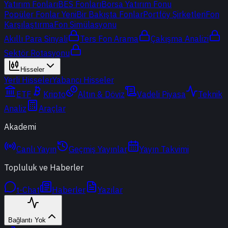
Yatırım Fonları
BES Fonları
Borsa Yatırım Fonu
Popüler Fonlar
Yeni
Bir Bakışta Fonlar
Portföy Şirketleri
Fon
Karşılaştırma
Fon Simülasyonu
Akıllı Para Sinyali
Ters Fon Arama
Çakışma Analizi
Sektör Rotasyonu
Hisseler
Yerli Hisseler
Yabancı Hisseler
ETF
Kripto
Altın & Döviz
Vadeli Piyasa
Teknik
Analiz
Araçlar
Akademi
Canlı Yayın
Geçmiş Yayınlar
Yayın Takvimi
Topluluk ve Haberler
t-Chat
Haberler
Yazılar
Bağlantı Yok