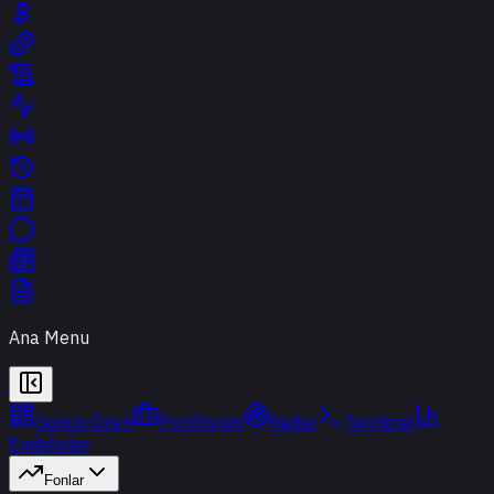
Ana Menu
Günün Özeti
Portföyüm
Radar
Terminal
Endeksler
Fonlar