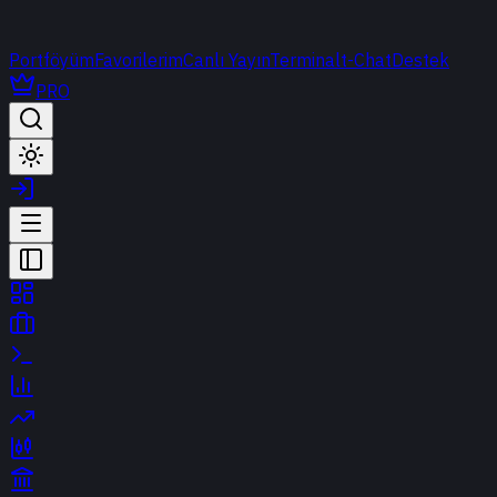
Portföyüm
Favorilerim
Canlı Yayın
Terminal
t-Chat
Destek
PRO