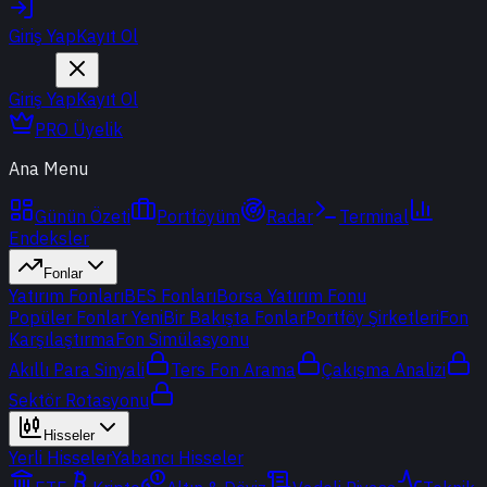
Giriş Yap
Kayıt Ol
Giriş Yap
Kayıt Ol
PRO Üyelik
Ana Menu
Günün Özeti
Portföyüm
Radar
Terminal
Endeksler
Fonlar
Yatırım Fonları
BES Fonları
Borsa Yatırım Fonu
Popüler Fonlar
Yeni
Bir Bakışta Fonlar
Portföy Şirketleri
Fon
Karşılaştırma
Fon Simülasyonu
Akıllı Para Sinyali
Ters Fon Arama
Çakışma Analizi
Sektör Rotasyonu
Hisseler
Yerli Hisseler
Yabancı Hisseler