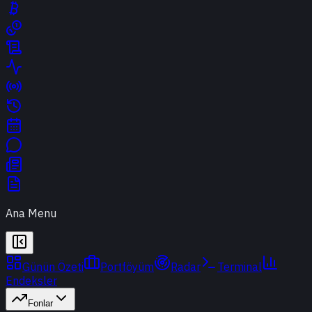
Ana Menu
Günün Özeti
Portföyüm
Radar
Terminal
Endeksler
Fonlar