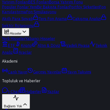
Yatırım Fonları
BES Fonları
Borsa Yatırım Fonu
Popüler Fonlar
Yeni
Bir Bakışta Fonlar
Portföy Şirketleri
Fon
Karşılaştırma
Fon Simülasyonu
Akıllı Para Sinyali
Ters Fon Arama
Çakışma Analizi
Sektör Rotasyonu
Hisseler
Yerli Hisseler
Yabancı Hisseler
ETF
Kripto
Altın & Döviz
Vadeli Piyasa
Teknik
Analiz
Araçlar
Akademi
Canlı Yayın
Geçmiş Yayınlar
Yayın Takvimi
Topluluk ve Haberler
t-Chat
Haberler
Yazılar
Bağlantı Yok