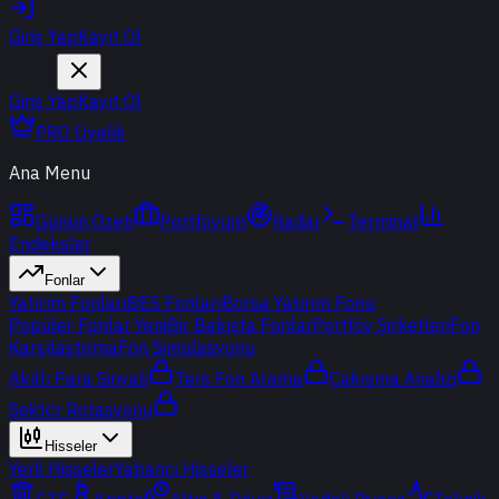
Giriş Yap
Kayıt Ol
Giriş Yap
Kayıt Ol
PRO Üyelik
Ana Menu
Günün Özeti
Portföyüm
Radar
Terminal
Endeksler
Fonlar
Yatırım Fonları
BES Fonları
Borsa Yatırım Fonu
Popüler Fonlar
Yeni
Bir Bakışta Fonlar
Portföy Şirketleri
Fon
Karşılaştırma
Fon Simülasyonu
Akıllı Para Sinyali
Ters Fon Arama
Çakışma Analizi
Sektör Rotasyonu
Hisseler
Yerli Hisseler
Yabancı Hisseler