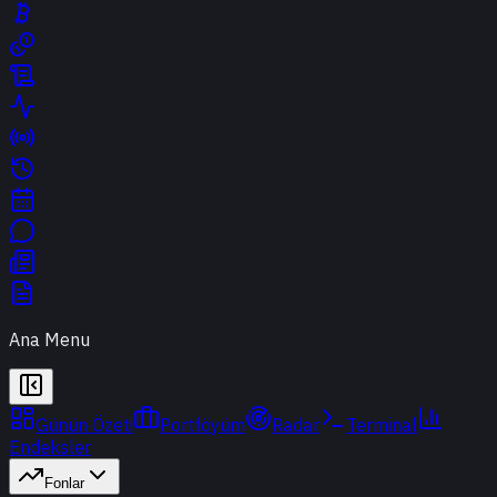
Ana Menu
Günün Özeti
Portföyüm
Radar
Terminal
Endeksler
Fonlar