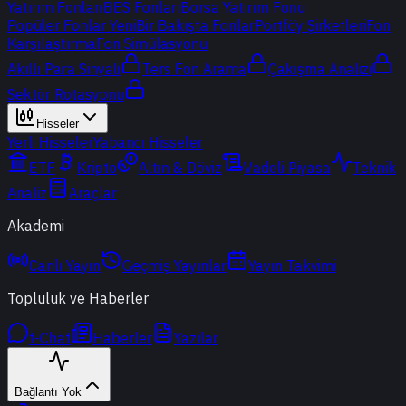
Yatırım Fonları
BES Fonları
Borsa Yatırım Fonu
Popüler Fonlar
Yeni
Bir Bakışta Fonlar
Portföy Şirketleri
Fon
Karşılaştırma
Fon Simülasyonu
Akıllı Para Sinyali
Ters Fon Arama
Çakışma Analizi
Sektör Rotasyonu
Hisseler
Yerli Hisseler
Yabancı Hisseler
ETF
Kripto
Altın & Döviz
Vadeli Piyasa
Teknik
Analiz
Araçlar
Akademi
Canlı Yayın
Geçmiş Yayınlar
Yayın Takvimi
Topluluk ve Haberler
t-Chat
Haberler
Yazılar
Bağlantı Yok