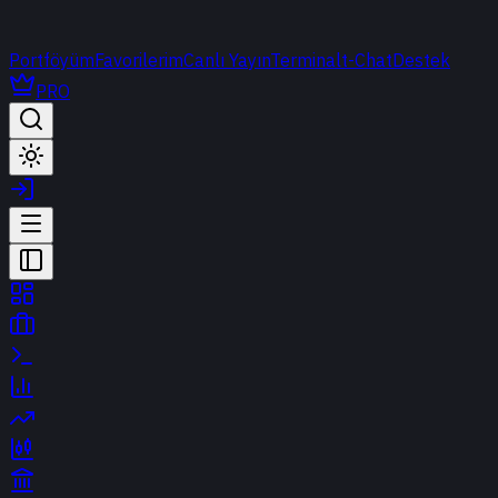
Portföyüm
Favorilerim
Canlı Yayın
Terminal
t-Chat
Destek
PRO