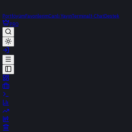
Portföyüm
Favorilerim
Canlı Yayın
Terminal
t-Chat
Destek
PRO