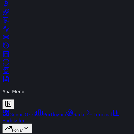
Ana Menu
Günün Özeti
Portföyüm
Radar
Terminal
Endeksler
Fonlar