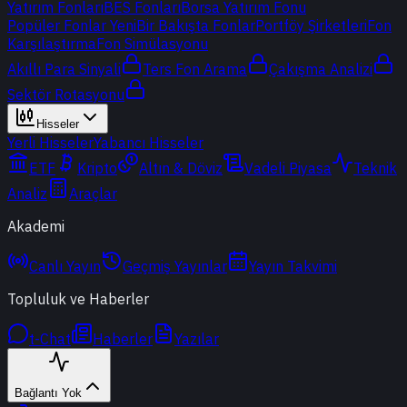
Yatırım Fonları
BES Fonları
Borsa Yatırım Fonu
Popüler Fonlar
Yeni
Bir Bakışta Fonlar
Portföy Şirketleri
Fon
Karşılaştırma
Fon Simülasyonu
Akıllı Para Sinyali
Ters Fon Arama
Çakışma Analizi
Sektör Rotasyonu
Hisseler
Yerli Hisseler
Yabancı Hisseler
ETF
Kripto
Altın & Döviz
Vadeli Piyasa
Teknik
Analiz
Araçlar
Akademi
Canlı Yayın
Geçmiş Yayınlar
Yayın Takvimi
Topluluk ve Haberler
t-Chat
Haberler
Yazılar
Bağlantı Yok