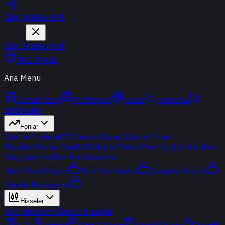
Giriş Yap
Kayıt Ol
Giriş Yap
Kayıt Ol
PRO Üyelik
Ana Menu
Günün Özeti
Portföyüm
Radar
Terminal
Endeksler
Fonlar
Yatırım Fonları
BES Fonları
Borsa Yatırım Fonu
Popüler Fonlar
Yeni
Bir Bakışta Fonlar
Portföy Şirketleri
Fon
Karşılaştırma
Fon Simülasyonu
Akıllı Para Sinyali
Ters Fon Arama
Çakışma Analizi
Sektör Rotasyonu
Hisseler
Yerli Hisseler
Yabancı Hisseler