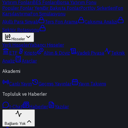
Yatırım Fonları
BES Fonları
Borsa Yatırım Fonu
Popüler Fonlar
Yeni
Bir Bakışta Fonlar
Portföy Şirketleri
Fon
Karşılaştırma
Fon Simülasyonu
Akıllı Para Sinyali
Ters Fon Arama
Çakışma Analizi
Sektör Rotasyonu
Hisseler
Yerli Hisseler
Yabancı Hisseler
ETF
Kripto
Altın & Döviz
Vadeli Piyasa
Teknik
Analiz
Araçlar
Akademi
Canlı Yayın
Geçmiş Yayınlar
Yayın Takvimi
Topluluk ve Haberler
t-Chat
Haberler
Yazılar
Bağlantı Yok