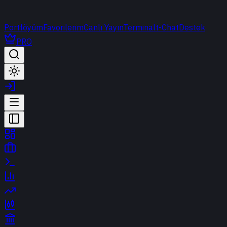
Portföyüm
Favorilerim
Canlı Yayın
Terminal
t-Chat
Destek
PRO