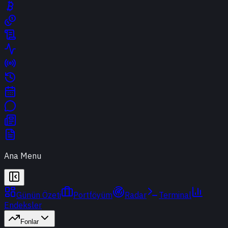
Ana Menu
Günün Özeti
Portföyüm
Radar
Terminal
Endeksler
Fonlar