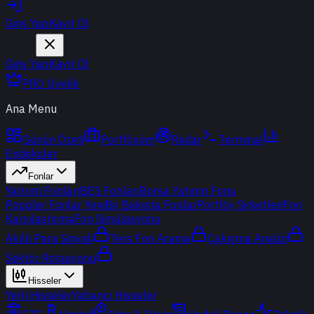
Giriş Yap
Kayıt Ol
Giriş Yap
Kayıt Ol
PRO Üyelik
Ana Menu
Günün Özeti
Portföyüm
Radar
Terminal
Endeksler
Fonlar
Yatırım Fonları
BES Fonları
Borsa Yatırım Fonu
Popüler Fonlar
Yeni
Bir Bakışta Fonlar
Portföy Şirketleri
Fon
Karşılaştırma
Fon Simülasyonu
Akıllı Para Sinyali
Ters Fon Arama
Çakışma Analizi
Sektör Rotasyonu
Hisseler
Yerli Hisseler
Yabancı Hisseler