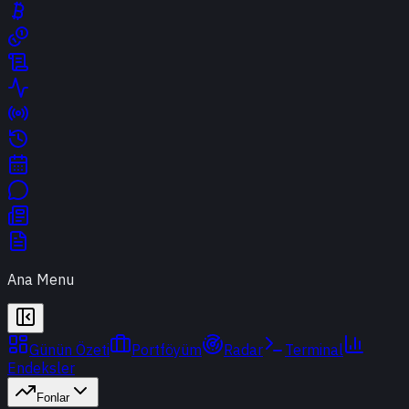
Ana Menu
Günün Özeti
Portföyüm
Radar
Terminal
Endeksler
Fonlar