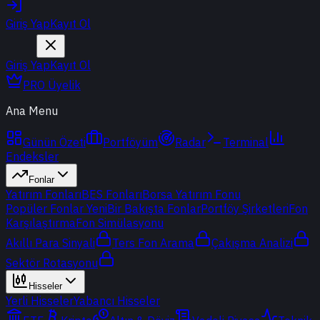
Giriş Yap
Kayıt Ol
Giriş Yap
Kayıt Ol
PRO Üyelik
Ana Menu
Günün Özeti
Portföyüm
Radar
Terminal
Endeksler
Fonlar
Yatırım Fonları
BES Fonları
Borsa Yatırım Fonu
Popüler Fonlar
Yeni
Bir Bakışta Fonlar
Portföy Şirketleri
Fon
Karşılaştırma
Fon Simülasyonu
Akıllı Para Sinyali
Ters Fon Arama
Çakışma Analizi
Sektör Rotasyonu
Hisseler
Yerli Hisseler
Yabancı Hisseler