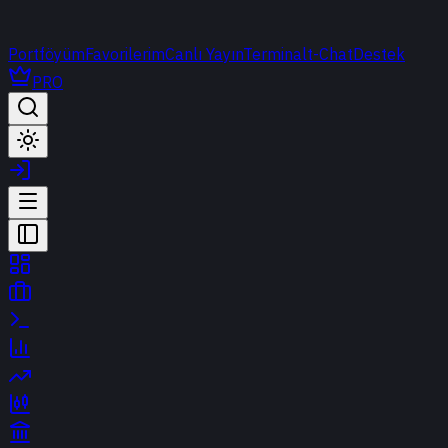
Portföyüm
Favorilerim
Canlı Yayın
Terminal
t-Chat
Destek
PRO