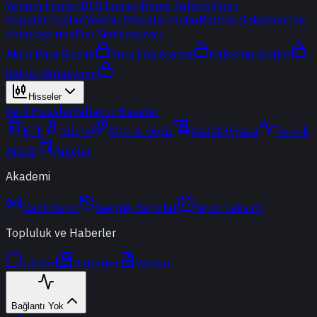
Yatırım Fonları
BES Fonları
Borsa Yatırım Fonu
Popüler Fonlar
Yeni
Bir Bakışta Fonlar
Portföy Şirketleri
Fon
Karşılaştırma
Fon Simülasyonu
Akıllı Para Sinyali
Ters Fon Arama
Çakışma Analizi
Sektör Rotasyonu
Hisseler
Yerli Hisseler
Yabancı Hisseler
ETF
Kripto
Altın & Döviz
Vadeli Piyasa
Teknik
Analiz
Araçlar
Akademi
Canlı Yayın
Geçmiş Yayınlar
Yayın Takvimi
Topluluk ve Haberler
t-Chat
Haberler
Yazılar
Bağlantı Yok