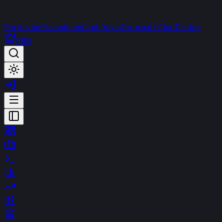
Portföyüm
Favorilerim
Canlı Yayın
Terminal
t-Chat
Destek
PRO