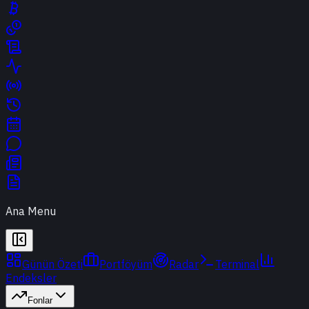
Ana Menu
Günün Özeti
Portföyüm
Radar
Terminal
Endeksler
Fonlar