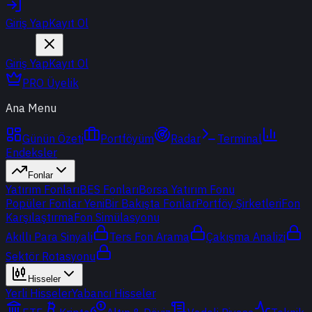
Giriş Yap
Kayıt Ol
Giriş Yap
Kayıt Ol
PRO Üyelik
Ana Menu
Günün Özeti
Portföyüm
Radar
Terminal
Endeksler
Fonlar
Yatırım Fonları
BES Fonları
Borsa Yatırım Fonu
Popüler Fonlar
Yeni
Bir Bakışta Fonlar
Portföy Şirketleri
Fon
Karşılaştırma
Fon Simülasyonu
Akıllı Para Sinyali
Ters Fon Arama
Çakışma Analizi
Sektör Rotasyonu
Hisseler
Yerli Hisseler
Yabancı Hisseler