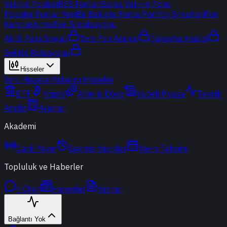
Yatırım Fonları
BES Fonları
Borsa Yatırım Fonu
Popüler Fonlar
Yeni
Bir Bakışta Fonlar
Portföy Şirketleri
Fon
Karşılaştırma
Fon Simülasyonu
Akıllı Para Sinyali
Ters Fon Arama
Çakışma Analizi
Sektör Rotasyonu
Hisseler
Yerli Hisseler
Yabancı Hisseler
ETF
Kripto
Altın & Döviz
Vadeli Piyasa
Teknik
Analiz
Araçlar
Akademi
Canlı Yayın
Geçmiş Yayınlar
Yayın Takvimi
Topluluk ve Haberler
t-Chat
Haberler
Yazılar
Bağlantı Yok