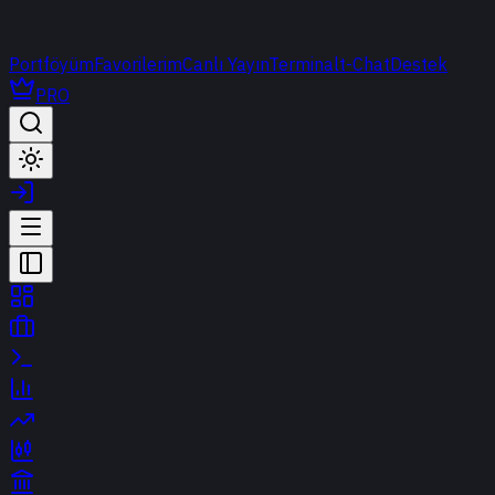
Portföyüm
Favorilerim
Canlı Yayın
Terminal
t-Chat
Destek
PRO