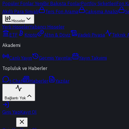
Popüler Fonlar
Yeni
Bir Bakışta Fonlar
Portföy Şirketleri
Fon K
Akıllı Para Sinyali
Ters Fon Arama
Çakışma Analizi
S
Hisseler
Yerli Hisseler
Yabancı Hisseler
ETF
Kripto
Altın & Döviz
Vadeli Piyasa
Teknik 
Akademi
Canlı Yayın
Geçmiş Yayınlar
Yayın Takvimi
Topluluk ve Haberler
t-Chat
Haberler
Yazılar
Bağlantı Yok
Giriş Yap
Kayıt Ol