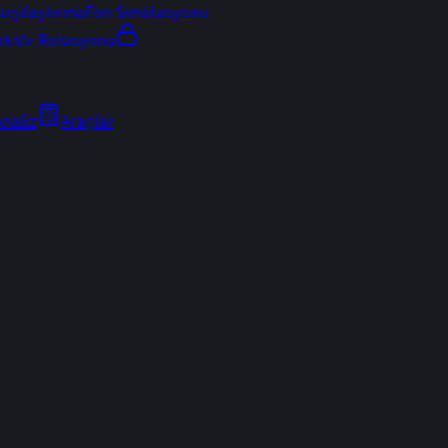
arşılaştırma
Fon Simülasyonu
ektör Rotasyonu
Analiz
Araçlar