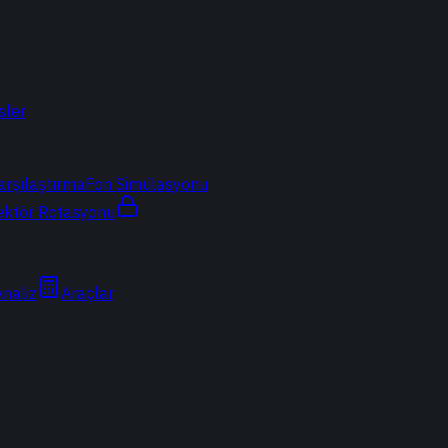
sler
arşılaştırma
Fon Simülasyonu
ektör Rotasyonu
Analiz
Araçlar