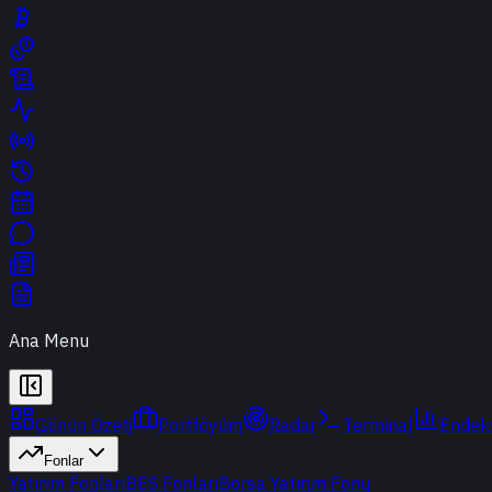
Ana Menu
Günün Özeti
Portföyüm
Radar
Terminal
Endek
Fonlar
Yatırım Fonları
BES Fonları
Borsa Yatırım Fonu