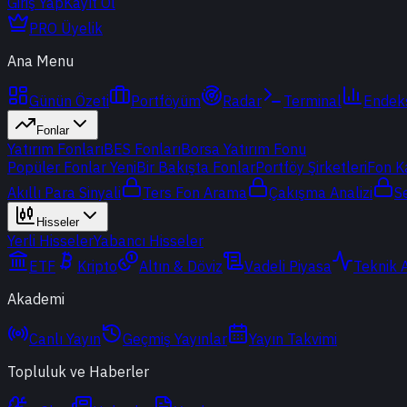
Giriş Yap
Kayıt Ol
PRO Üyelik
Ana Menu
Günün Özeti
Portföyüm
Radar
Terminal
Endek
Fonlar
Yatırım Fonları
BES Fonları
Borsa Yatırım Fonu
Popüler Fonlar
Yeni
Bir Bakışta Fonlar
Portföy Şirketleri
Fon K
Akıllı Para Sinyali
Ters Fon Arama
Çakışma Analizi
S
Hisseler
Yerli Hisseler
Yabancı Hisseler
ETF
Kripto
Altın & Döviz
Vadeli Piyasa
Teknik 
Akademi
Canlı Yayın
Geçmiş Yayınlar
Yayın Takvimi
Topluluk ve Haberler