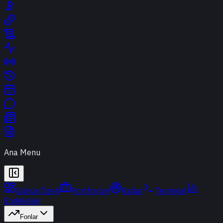
Ana Menu
Günün Özeti
Portföyüm
Radar
Terminal
Endeksler
Fonlar