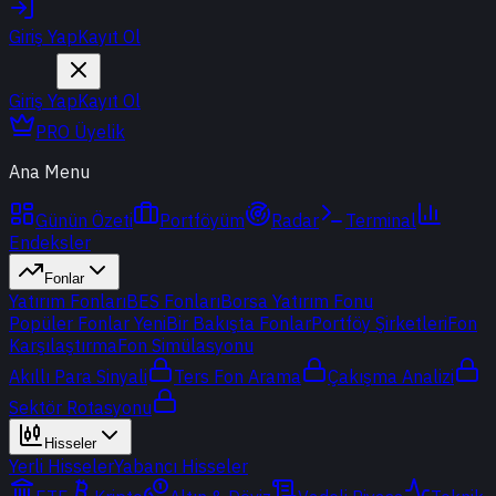
Giriş Yap
Kayıt Ol
Giriş Yap
Kayıt Ol
PRO Üyelik
Ana Menu
Günün Özeti
Portföyüm
Radar
Terminal
Endeksler
Fonlar
Yatırım Fonları
BES Fonları
Borsa Yatırım Fonu
Popüler Fonlar
Yeni
Bir Bakışta Fonlar
Portföy Şirketleri
Fon
Karşılaştırma
Fon Simülasyonu
Akıllı Para Sinyali
Ters Fon Arama
Çakışma Analizi
Sektör Rotasyonu
Hisseler
Yerli Hisseler
Yabancı Hisseler