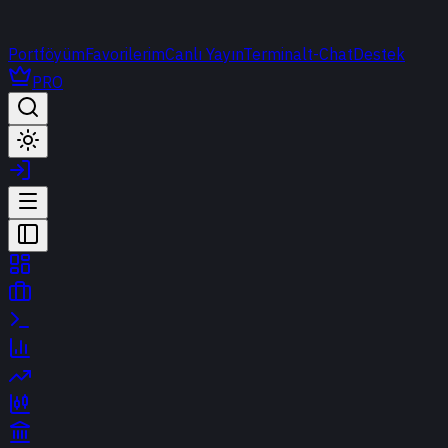
Portföyüm
Favorilerim
Canlı Yayın
Terminal
t-Chat
Destek
PRO