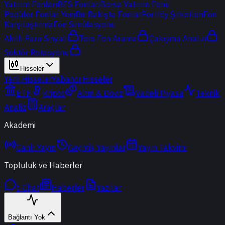
Yatırım Fonları
BES Fonları
Borsa Yatırım Fonu
Popüler Fonlar
Yeni
Bir Bakışta Fonlar
Portföy Şirketleri
Fon
Karşılaştırma
Fon Simülasyonu
Akıllı Para Sinyali
Ters Fon Arama
Çakışma Analizi
Sektör Rotasyonu
Hisseler
Yerli Hisseler
Yabancı Hisseler
ETF
Kripto
Altın & Döviz
Vadeli Piyasa
Teknik
Analiz
Araçlar
Akademi
Canlı Yayın
Geçmiş Yayınlar
Yayın Takvimi
Topluluk ve Haberler
t-Chat
Haberler
Yazılar
Bağlantı Yok