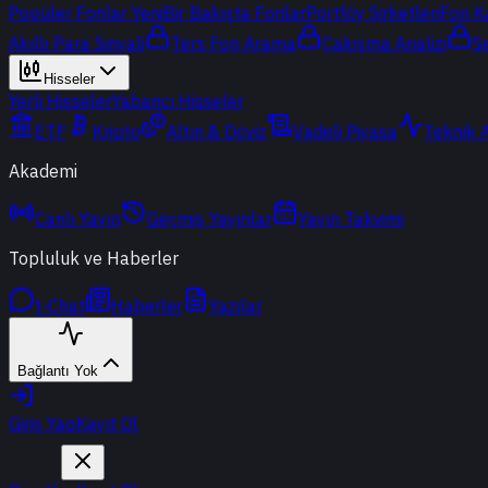
Popüler Fonlar
Yeni
Bir Bakışta Fonlar
Portföy Şirketleri
Fon K
Akıllı Para Sinyali
Ters Fon Arama
Çakışma Analizi
S
Hisseler
Yerli Hisseler
Yabancı Hisseler
ETF
Kripto
Altın & Döviz
Vadeli Piyasa
Teknik 
Akademi
Canlı Yayın
Geçmiş Yayınlar
Yayın Takvimi
Topluluk ve Haberler
t-Chat
Haberler
Yazılar
Bağlantı Yok
Giriş Yap
Kayıt Ol