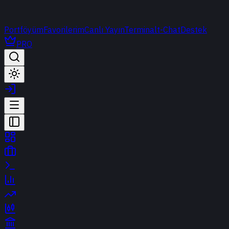
Portföyüm
Favorilerim
Canlı Yayın
Terminal
t-Chat
Destek
PRO