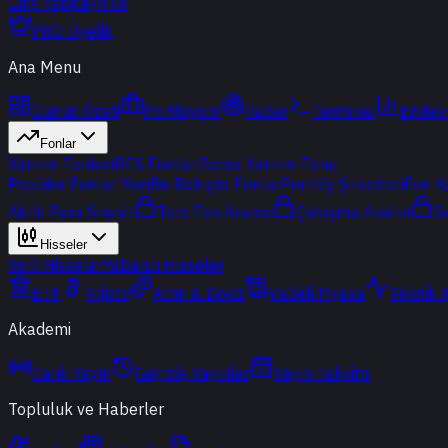
Giriş Yap
Kayıt Ol
PRO Üyelik
Ana Menu
Günün Özeti
Portföyüm
Radar
Terminal
Endek
Fonlar
Yatırım Fonları
BES Fonları
Borsa Yatırım Fonu
Popüler Fonlar
Yeni
Bir Bakışta Fonlar
Portföy Şirketleri
Fon K
Akıllı Para Sinyali
Ters Fon Arama
Çakışma Analizi
S
Hisseler
Yerli Hisseler
Yabancı Hisseler
ETF
Kripto
Altın & Döviz
Vadeli Piyasa
Teknik 
Akademi
Canlı Yayın
Geçmiş Yayınlar
Yayın Takvimi
Topluluk ve Haberler