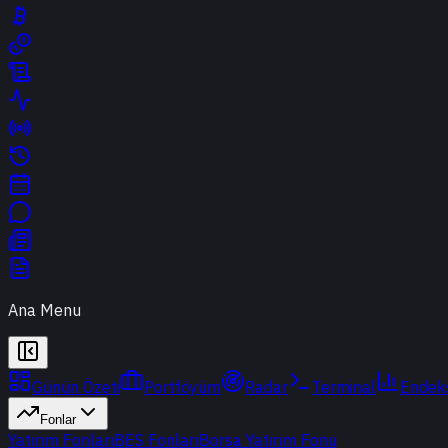
Ana Menu
Günün Özeti
Portföyüm
Radar
Terminal
Endek
Fonlar
Yatırım Fonları
BES Fonları
Borsa Yatırım Fonu