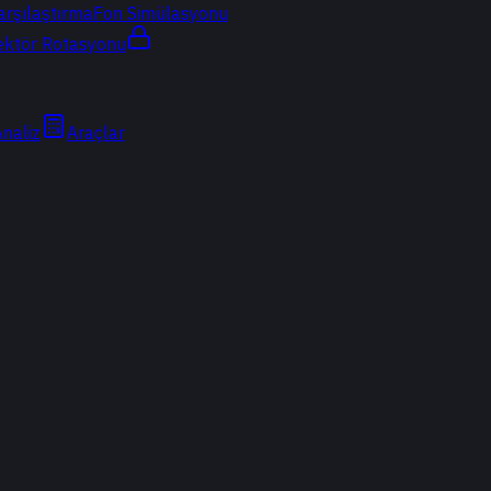
arşılaştırma
Fon Simülasyonu
ektör Rotasyonu
Analiz
Araçlar