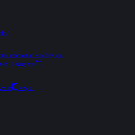
sler
arşılaştırma
Fon Simülasyonu
ektör Rotasyonu
Analiz
Araçlar