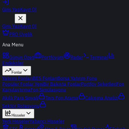
Giriş Yap
Kayıt Ol
Giriş Yap
Kayıt Ol
PRO Üyelik
Ana Menu
Günün Özeti
Portföyüm
Radar
Terminal
Endeksler
Fonlar
Yatırım Fonları
BES Fonları
Borsa Yatırım Fonu
Popüler Fonlar
Yeni
Bir Bakışta Fonlar
Portföy Şirketleri
Fon
Karşılaştırma
Fon Simülasyonu
Akıllı Para Sinyali
Ters Fon Arama
Çakışma Analizi
Sektör Rotasyonu
Hisseler
Yerli Hisseler
Yabancı Hisseler