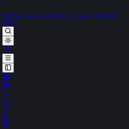
Portföyüm
Favorilerim
Canlı Yayın
Terminal
t-Chat
Destek
PRO