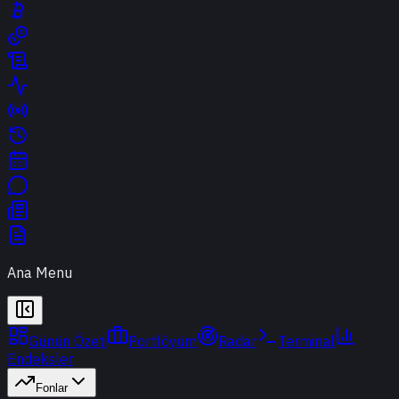
Ana Menu
Günün Özeti
Portföyüm
Radar
Terminal
Endeksler
Fonlar