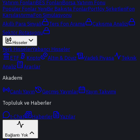
Yatırım Fonları
BES Fonları
Borsa Yatırım Fonu
Popüler Fonlar
Yeni
Bir Bakışta Fonlar
Portföy Şirketleri
Fon
Karşılaştırma
Fon Simülasyonu
Akıllı Para Sinyali
Ters Fon Arama
Çakışma Analizi
Sektör Rotasyonu
Hisseler
Yerli Hisseler
Yabancı Hisseler
ETF
Kripto
Altın & Döviz
Vadeli Piyasa
Teknik
Analiz
Araçlar
Akademi
Canlı Yayın
Geçmiş Yayınlar
Yayın Takvimi
Topluluk ve Haberler
t-Chat
Haberler
Yazılar
Bağlantı Yok