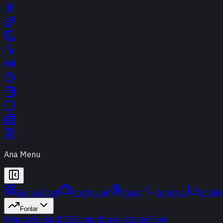
Ana Menu
Günün Özeti
Portföyüm
Radar
Terminal
Endek
Fonlar
Yatırım Fonları
BES Fonları
Borsa Yatırım Fonu