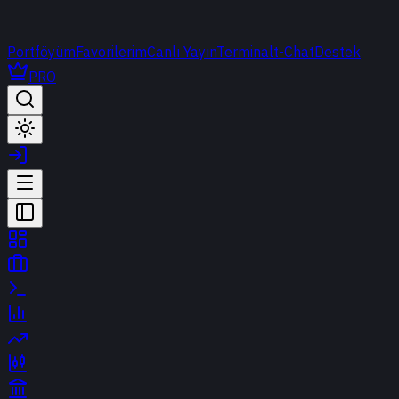
Portföyüm
Favorilerim
Canlı Yayın
Terminal
t-Chat
Destek
PRO