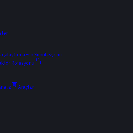
sler
arşılaştırma
Fon Simülasyonu
ektör Rotasyonu
Analiz
Araçlar