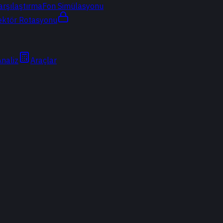
arşılaştırma
Fon Simülasyonu
ektör Rotasyonu
Analiz
Araçlar