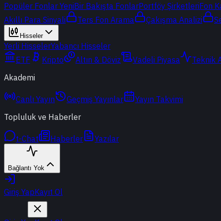
Popüler Fonlar
Yeni
Bir Bakışta Fonlar
Portföy Şirketleri
Fon K
Akıllı Para Sinyali
Ters Fon Arama
Çakışma Analizi
S
Hisseler
Yerli Hisseler
Yabancı Hisseler
ETF
Kripto
Altın & Döviz
Vadeli Piyasa
Teknik 
Akademi
Canlı Yayın
Geçmiş Yayınlar
Yayın Takvimi
Topluluk ve Haberler
t-Chat
Haberler
Yazılar
Bağlantı Yok
Giriş Yap
Kayıt Ol