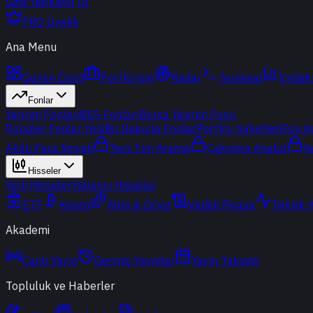
Giriş Yap
Kayıt Ol
PRO Üyelik
Ana Menu
Günün Özeti
Portföyüm
Radar
Terminal
Endek
Fonlar
Yatırım Fonları
BES Fonları
Borsa Yatırım Fonu
Popüler Fonlar
Yeni
Bir Bakışta Fonlar
Portföy Şirketleri
Fon K
Akıllı Para Sinyali
Ters Fon Arama
Çakışma Analizi
S
Hisseler
Yerli Hisseler
Yabancı Hisseler
ETF
Kripto
Altın & Döviz
Vadeli Piyasa
Teknik 
Akademi
Canlı Yayın
Geçmiş Yayınlar
Yayın Takvimi
Topluluk ve Haberler