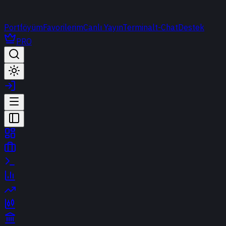
Portföyüm
Favorilerim
Canlı Yayın
Terminal
t-Chat
Destek
PRO