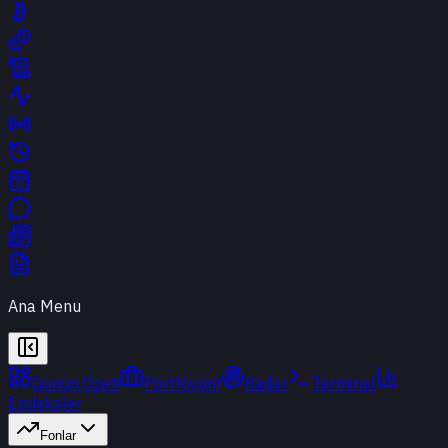
Ana Menu
Günün Özeti
Portföyüm
Radar
Terminal
Endeksler
Fonlar