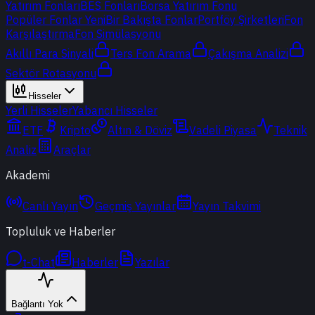
Yatırım Fonları
BES Fonları
Borsa Yatırım Fonu
Popüler Fonlar
Yeni
Bir Bakışta Fonlar
Portföy Şirketleri
Fon
Karşılaştırma
Fon Simülasyonu
Akıllı Para Sinyali
Ters Fon Arama
Çakışma Analizi
Sektör Rotasyonu
Hisseler
Yerli Hisseler
Yabancı Hisseler
ETF
Kripto
Altın & Döviz
Vadeli Piyasa
Teknik
Analiz
Araçlar
Akademi
Canlı Yayın
Geçmiş Yayınlar
Yayın Takvimi
Topluluk ve Haberler
t-Chat
Haberler
Yazılar
Bağlantı Yok