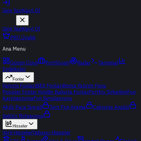
Giriş Yap
Kayıt Ol
Giriş Yap
Kayıt Ol
PRO Üyelik
Ana Menu
Günün Özeti
Portföyüm
Radar
Terminal
Endeksler
Fonlar
Yatırım Fonları
BES Fonları
Borsa Yatırım Fonu
Popüler Fonlar
Yeni
Bir Bakışta Fonlar
Portföy Şirketleri
Fon
Karşılaştırma
Fon Simülasyonu
Akıllı Para Sinyali
Ters Fon Arama
Çakışma Analizi
Sektör Rotasyonu
Hisseler
Yerli Hisseler
Yabancı Hisseler