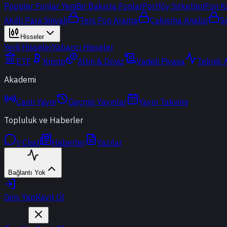
Popüler Fonlar
Yeni
Bir Bakışta Fonlar
Portföy Şirketleri
Fon K
Akıllı Para Sinyali
Ters Fon Arama
Çakışma Analizi
S
Hisseler
Yerli Hisseler
Yabancı Hisseler
ETF
Kripto
Altın & Döviz
Vadeli Piyasa
Teknik 
Akademi
Canlı Yayın
Geçmiş Yayınlar
Yayın Takvimi
Topluluk ve Haberler
t-Chat
Haberler
Yazılar
Bağlantı Yok
Giriş Yap
Kayıt Ol