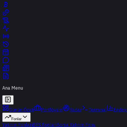
Ana Menu
Günün Özeti
Portföyüm
Radar
Terminal
Endek
Fonlar
Yatırım Fonları
BES Fonları
Borsa Yatırım Fonu