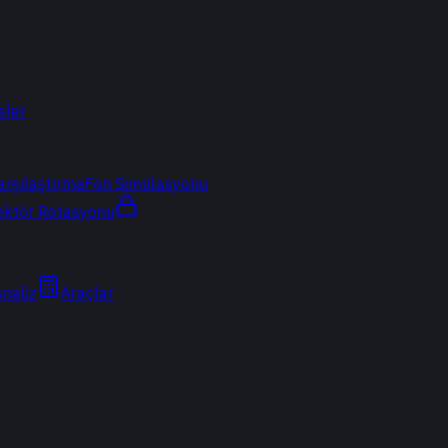
sler
arşılaştırma
Fon Simülasyonu
ektör Rotasyonu
Analiz
Araçlar