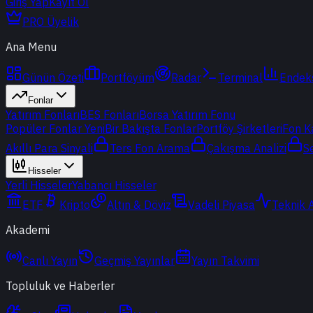
Giriş Yap
Kayıt Ol
PRO Üyelik
Ana Menu
Günün Özeti
Portföyüm
Radar
Terminal
Endek
Fonlar
Yatırım Fonları
BES Fonları
Borsa Yatırım Fonu
Popüler Fonlar
Yeni
Bir Bakışta Fonlar
Portföy Şirketleri
Fon K
Akıllı Para Sinyali
Ters Fon Arama
Çakışma Analizi
S
Hisseler
Yerli Hisseler
Yabancı Hisseler
ETF
Kripto
Altın & Döviz
Vadeli Piyasa
Teknik 
Akademi
Canlı Yayın
Geçmiş Yayınlar
Yayın Takvimi
Topluluk ve Haberler