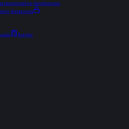
arşılaştırma
Fon Simülasyonu
ektör Rotasyonu
Analiz
Araçlar