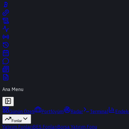
Ana Menu
Günün Özeti
Portföyüm
Radar
Terminal
Endek
Fonlar
Yatırım Fonları
BES Fonları
Borsa Yatırım Fonu