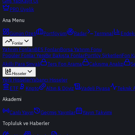
Giriş Yap
Kayıt Ol
PRO Üyelik
Ana Menu
Günün Özeti
Portföyüm
Radar
Terminal
Endek
Fonlar
Yatırım Fonları
BES Fonları
Borsa Yatırım Fonu
Popüler Fonlar
Yeni
Bir Bakışta Fonlar
Portföy Şirketleri
Fon K
Akıllı Para Sinyali
Ters Fon Arama
Çakışma Analizi
S
Hisseler
Yerli Hisseler
Yabancı Hisseler
ETF
Kripto
Altın & Döviz
Vadeli Piyasa
Teknik 
Akademi
Canlı Yayın
Geçmiş Yayınlar
Yayın Takvimi
Topluluk ve Haberler