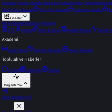
Popüler Fonlar
Yeni
Bir Bakışta Fonlar
Portföy Şirketleri
Fon K
Akıllı Para Sinyali
Ters Fon Arama
Çakışma Analizi
S
Hisseler
Yerli Hisseler
Yabancı Hisseler
ETF
Kripto
Altın & Döviz
Vadeli Piyasa
Teknik 
Akademi
Canlı Yayın
Geçmiş Yayınlar
Yayın Takvimi
Topluluk ve Haberler
t-Chat
Haberler
Yazılar
Bağlantı Yok
Giriş Yap
Kayıt Ol