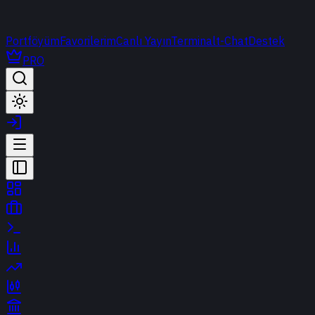
Portföyüm
Favorilerim
Canlı Yayın
Terminal
t-Chat
Destek
PRO