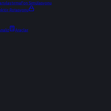
arşılaştırma
Fon Simülasyonu
ektör Rotasyonu
Analiz
Araçlar