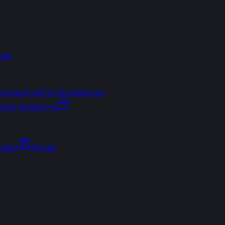
sler
arşılaştırma
Fon Simülasyonu
ektör Rotasyonu
Analiz
Araçlar