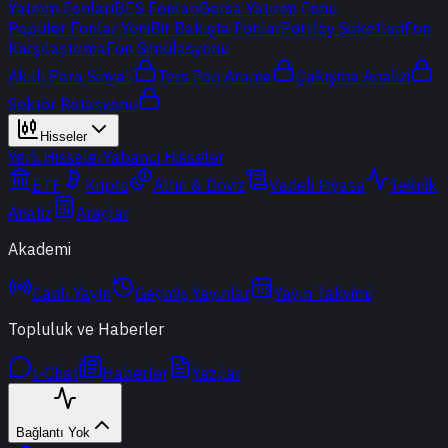
Yatırım Fonları
BES Fonları
Borsa Yatırım Fonu
Popüler Fonlar
Yeni
Bir Bakışta Fonlar
Portföy Şirketleri
Fon
Karşılaştırma
Fon Simülasyonu
Akıllı Para Sinyali
Ters Fon Arama
Çakışma Analizi
Sektör Rotasyonu
Hisseler
Yerli Hisseler
Yabancı Hisseler
ETF
Kripto
Altın & Döviz
Vadeli Piyasa
Teknik
Analiz
Araçlar
Akademi
Canlı Yayın
Geçmiş Yayınlar
Yayın Takvimi
Topluluk ve Haberler
t-Chat
Haberler
Yazılar
Bağlantı Yok