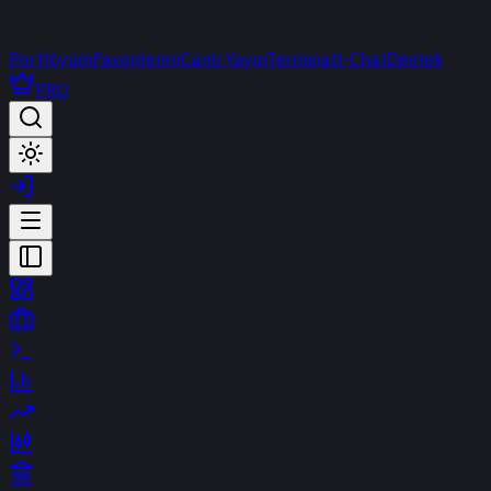
Portföyüm
Favorilerim
Canlı Yayın
Terminal
t-Chat
Destek
PRO