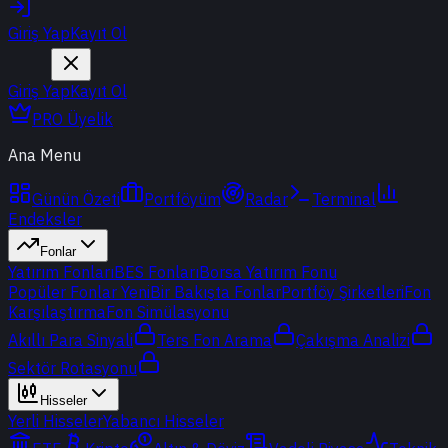
Giriş Yap
Kayıt Ol
Giriş Yap
Kayıt Ol
PRO Üyelik
Ana Menu
Günün Özeti
Portföyüm
Radar
Terminal
Endeksler
Fonlar
Yatırım Fonları
BES Fonları
Borsa Yatırım Fonu
Popüler Fonlar
Yeni
Bir Bakışta Fonlar
Portföy Şirketleri
Fon
Karşılaştırma
Fon Simülasyonu
Akıllı Para Sinyali
Ters Fon Arama
Çakışma Analizi
Sektör Rotasyonu
Hisseler
Yerli Hisseler
Yabancı Hisseler