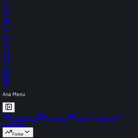
Ana Menu
Günün Özeti
Portföyüm
Radar
Terminal
Endeksler
Fonlar