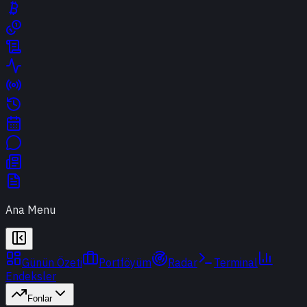
Ana Menu
Günün Özeti
Portföyüm
Radar
Terminal
Endeksler
Fonlar