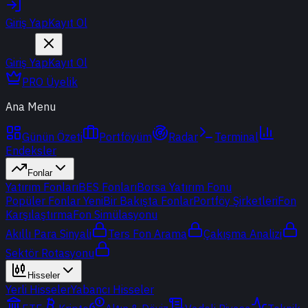
Giriş Yap
Kayıt Ol
Giriş Yap
Kayıt Ol
PRO Üyelik
Ana Menu
Günün Özeti
Portföyüm
Radar
Terminal
Endeksler
Fonlar
Yatırım Fonları
BES Fonları
Borsa Yatırım Fonu
Popüler Fonlar
Yeni
Bir Bakışta Fonlar
Portföy Şirketleri
Fon
Karşılaştırma
Fon Simülasyonu
Akıllı Para Sinyali
Ters Fon Arama
Çakışma Analizi
Sektör Rotasyonu
Hisseler
Yerli Hisseler
Yabancı Hisseler