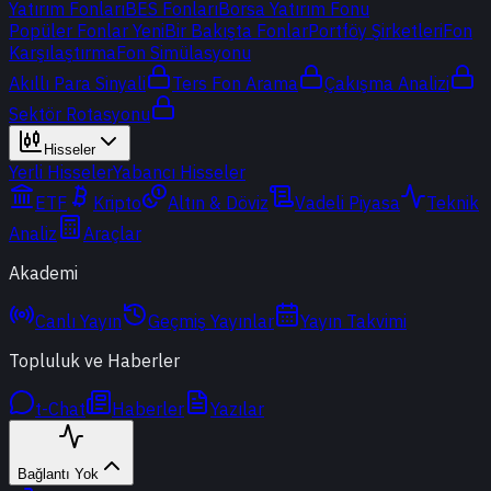
Yatırım Fonları
BES Fonları
Borsa Yatırım Fonu
Popüler Fonlar
Yeni
Bir Bakışta Fonlar
Portföy Şirketleri
Fon
Karşılaştırma
Fon Simülasyonu
Akıllı Para Sinyali
Ters Fon Arama
Çakışma Analizi
Sektör Rotasyonu
Hisseler
Yerli Hisseler
Yabancı Hisseler
ETF
Kripto
Altın & Döviz
Vadeli Piyasa
Teknik
Analiz
Araçlar
Akademi
Canlı Yayın
Geçmiş Yayınlar
Yayın Takvimi
Topluluk ve Haberler
t-Chat
Haberler
Yazılar
Bağlantı Yok