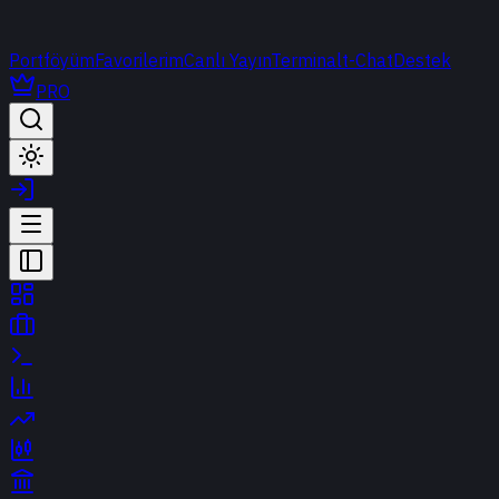
Portföyüm
Favorilerim
Canlı Yayın
Terminal
t-Chat
Destek
PRO