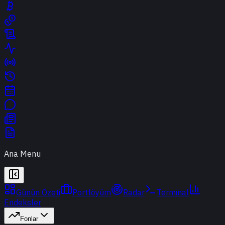
Ana Menu
Günün Özeti
Portföyüm
Radar
Terminal
Endeksler
Fonlar