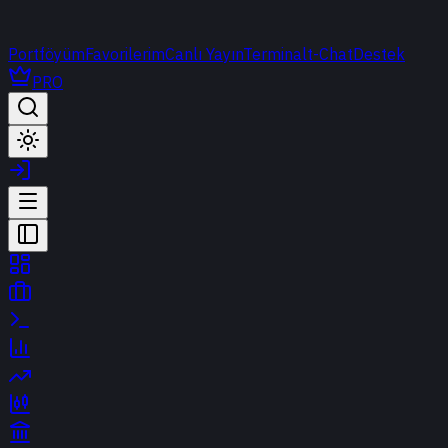
Portföyüm
Favorilerim
Canlı Yayın
Terminal
t-Chat
Destek
PRO