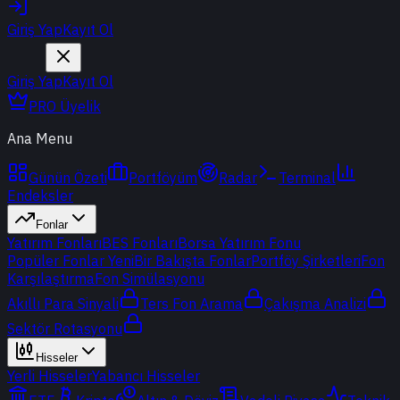
Giriş Yap
Kayıt Ol
Giriş Yap
Kayıt Ol
PRO Üyelik
Ana Menu
Günün Özeti
Portföyüm
Radar
Terminal
Endeksler
Fonlar
Yatırım Fonları
BES Fonları
Borsa Yatırım Fonu
Popüler Fonlar
Yeni
Bir Bakışta Fonlar
Portföy Şirketleri
Fon
Karşılaştırma
Fon Simülasyonu
Akıllı Para Sinyali
Ters Fon Arama
Çakışma Analizi
Sektör Rotasyonu
Hisseler
Yerli Hisseler
Yabancı Hisseler