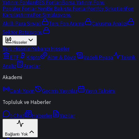
Yatırım Fonları
BES Fonları
Borsa Yatırım Fonu
Popüler Fonlar
Yeni
Bir Bakışta Fonlar
Portföy Şirketleri
Fon
Karşılaştırma
Fon Simülasyonu
Akıllı Para Sinyali
Ters Fon Arama
Çakışma Analizi
Sektör Rotasyonu
Hisseler
Yerli Hisseler
Yabancı Hisseler
ETF
Kripto
Altın & Döviz
Vadeli Piyasa
Teknik
Analiz
Araçlar
Akademi
Canlı Yayın
Geçmiş Yayınlar
Yayın Takvimi
Topluluk ve Haberler
t-Chat
Haberler
Yazılar
Bağlantı Yok