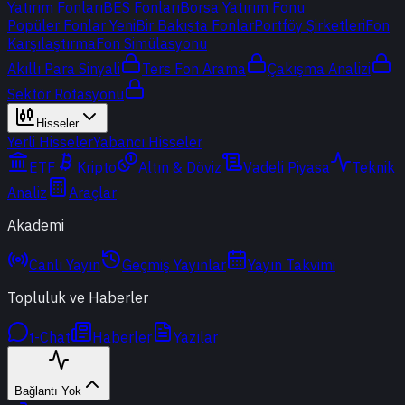
Yatırım Fonları
BES Fonları
Borsa Yatırım Fonu
Popüler Fonlar
Yeni
Bir Bakışta Fonlar
Portföy Şirketleri
Fon
Karşılaştırma
Fon Simülasyonu
Akıllı Para Sinyali
Ters Fon Arama
Çakışma Analizi
Sektör Rotasyonu
Hisseler
Yerli Hisseler
Yabancı Hisseler
ETF
Kripto
Altın & Döviz
Vadeli Piyasa
Teknik
Analiz
Araçlar
Akademi
Canlı Yayın
Geçmiş Yayınlar
Yayın Takvimi
Topluluk ve Haberler
t-Chat
Haberler
Yazılar
Bağlantı Yok