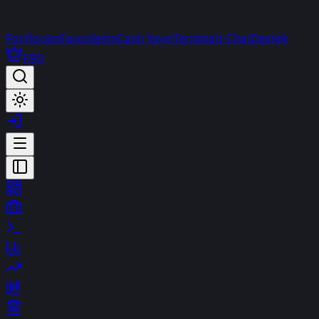
Portföyüm
Favorilerim
Canlı Yayın
Terminal
t-Chat
Destek
PRO