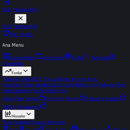
Giriş Yap
Kayıt Ol
Giriş Yap
Kayıt Ol
PRO Üyelik
Ana Menu
Günün Özeti
Portföyüm
Radar
Terminal
Endeksler
Fonlar
Yatırım Fonları
BES Fonları
Borsa Yatırım Fonu
Popüler Fonlar
Yeni
Bir Bakışta Fonlar
Portföy Şirketleri
Fon
Karşılaştırma
Fon Simülasyonu
Akıllı Para Sinyali
Ters Fon Arama
Çakışma Analizi
Sektör Rotasyonu
Hisseler
Yerli Hisseler
Yabancı Hisseler