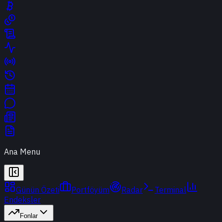
Ana Menu
Günün Özeti
Portföyüm
Radar
Terminal
Endeksler
Fonlar