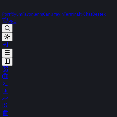
Portföyüm
Favorilerim
Canlı Yayın
Terminal
t-Chat
Destek
PRO