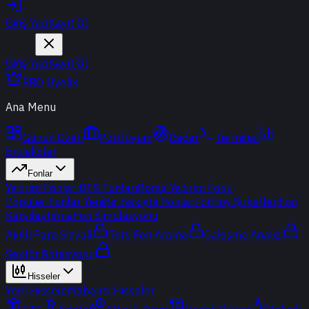
Giriş Yap
Kayıt Ol
Giriş Yap
Kayıt Ol
PRO Üyelik
Ana Menu
Günün Özeti
Portföyüm
Radar
Terminal
Endeksler
Fonlar
Yatırım Fonları
BES Fonları
Borsa Yatırım Fonu
Popüler Fonlar
Yeni
Bir Bakışta Fonlar
Portföy Şirketleri
Fon
Karşılaştırma
Fon Simülasyonu
Akıllı Para Sinyali
Ters Fon Arama
Çakışma Analizi
Sektör Rotasyonu
Hisseler
Yerli Hisseler
Yabancı Hisseler