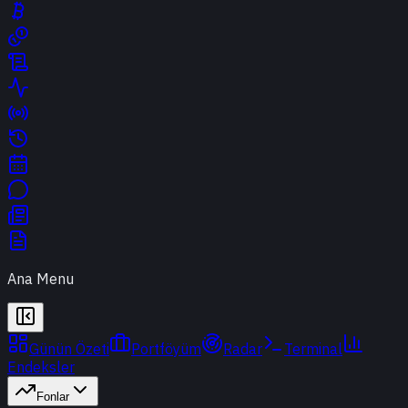
Ana Menu
Günün Özeti
Portföyüm
Radar
Terminal
Endeksler
Fonlar