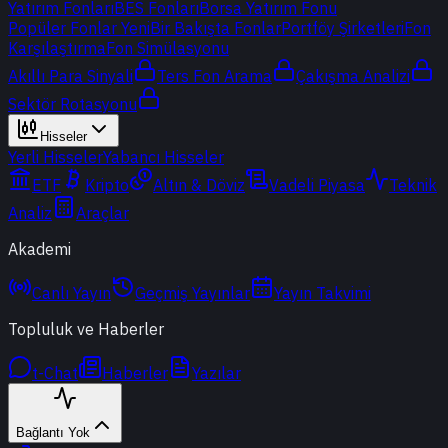
Yatırım Fonları
BES Fonları
Borsa Yatırım Fonu
Popüler Fonlar
Yeni
Bir Bakışta Fonlar
Portföy Şirketleri
Fon
Karşılaştırma
Fon Simülasyonu
Akıllı Para Sinyali
Ters Fon Arama
Çakışma Analizi
Sektör Rotasyonu
Hisseler
Yerli Hisseler
Yabancı Hisseler
ETF
Kripto
Altın & Döviz
Vadeli Piyasa
Teknik
Analiz
Araçlar
Akademi
Canlı Yayın
Geçmiş Yayınlar
Yayın Takvimi
Topluluk ve Haberler
t-Chat
Haberler
Yazılar
Bağlantı Yok