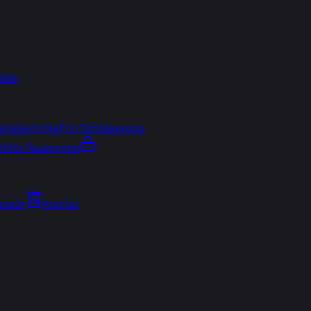
sler
arşılaştırma
Fon Simülasyonu
ektör Rotasyonu
Analiz
Araçlar