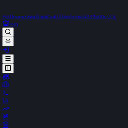
Portföyüm
Favorilerim
Canlı Yayın
Terminal
t-Chat
Destek
PRO