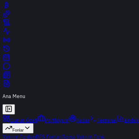
Ana Menu
Günün Özeti
Portföyüm
Radar
Terminal
Endek
Fonlar
Yatırım Fonları
BES Fonları
Borsa Yatırım Fonu