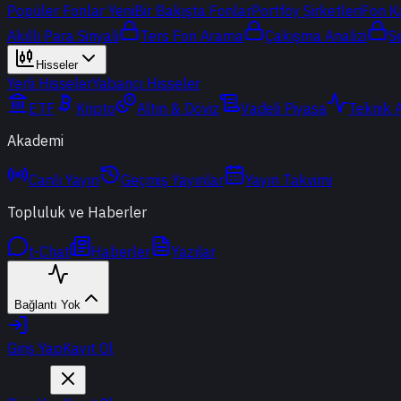
Popüler Fonlar
Yeni
Bir Bakışta Fonlar
Portföy Şirketleri
Fon K
Akıllı Para Sinyali
Ters Fon Arama
Çakışma Analizi
S
Hisseler
Yerli Hisseler
Yabancı Hisseler
ETF
Kripto
Altın & Döviz
Vadeli Piyasa
Teknik 
Akademi
Canlı Yayın
Geçmiş Yayınlar
Yayın Takvimi
Topluluk ve Haberler
t-Chat
Haberler
Yazılar
Bağlantı Yok
Giriş Yap
Kayıt Ol