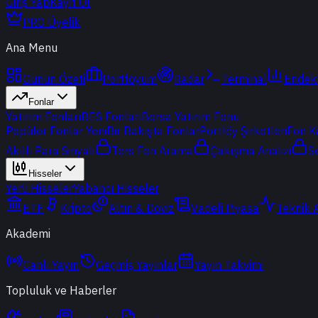
Giriş Yap
Kayıt Ol
PRO Üyelik
Ana Menu
Günün Özeti
Portföyüm
Radar
Terminal
Endek
Fonlar
Yatırım Fonları
BES Fonları
Borsa Yatırım Fonu
Popüler Fonlar
Yeni
Bir Bakışta Fonlar
Portföy Şirketleri
Fon K
Akıllı Para Sinyali
Ters Fon Arama
Çakışma Analizi
S
Hisseler
Yerli Hisseler
Yabancı Hisseler
ETF
Kripto
Altın & Döviz
Vadeli Piyasa
Teknik 
Akademi
Canlı Yayın
Geçmiş Yayınlar
Yayın Takvimi
Topluluk ve Haberler