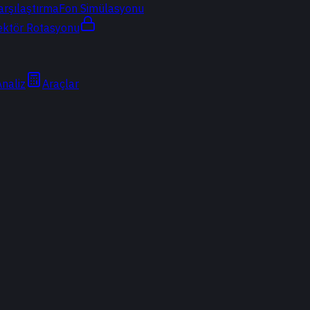
arşılaştırma
Fon Simülasyonu
ektör Rotasyonu
Analiz
Araçlar