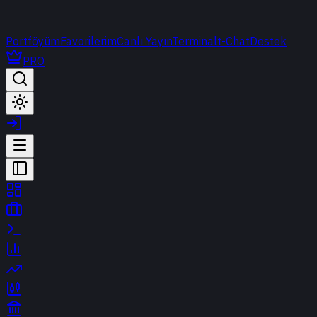
Portföyüm
Favorilerim
Canlı Yayın
Terminal
t-Chat
Destek
PRO