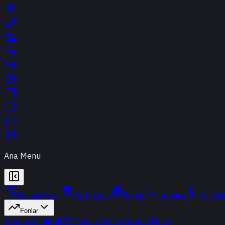
Ana Menu
Günün Özeti
Portföyüm
Radar
Terminal
Endek
Fonlar
Yatırım Fonları
BES Fonları
Borsa Yatırım Fonu