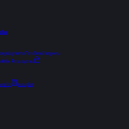
sler
arşılaştırma
Fon Simülasyonu
ektör Rotasyonu
Analiz
Araçlar