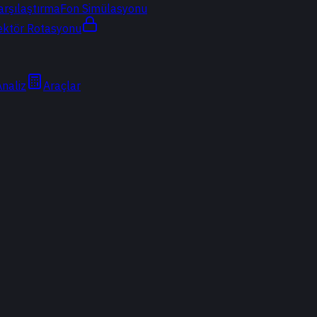
arşılaştırma
Fon Simülasyonu
ektör Rotasyonu
Analiz
Araçlar