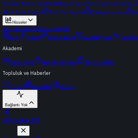
Popüler Fonlar
Yeni
Bir Bakışta Fonlar
Portföy Şirketleri
Fon K
Akıllı Para Sinyali
Ters Fon Arama
Çakışma Analizi
S
Hisseler
Yerli Hisseler
Yabancı Hisseler
ETF
Kripto
Altın & Döviz
Vadeli Piyasa
Teknik 
Akademi
Canlı Yayın
Geçmiş Yayınlar
Yayın Takvimi
Topluluk ve Haberler
t-Chat
Haberler
Yazılar
Bağlantı Yok
Giriş Yap
Kayıt Ol