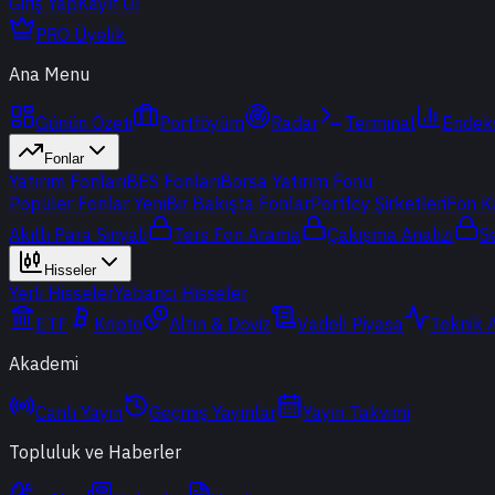
Giriş Yap
Kayıt Ol
PRO Üyelik
Ana Menu
Günün Özeti
Portföyüm
Radar
Terminal
Endek
Fonlar
Yatırım Fonları
BES Fonları
Borsa Yatırım Fonu
Popüler Fonlar
Yeni
Bir Bakışta Fonlar
Portföy Şirketleri
Fon K
Akıllı Para Sinyali
Ters Fon Arama
Çakışma Analizi
S
Hisseler
Yerli Hisseler
Yabancı Hisseler
ETF
Kripto
Altın & Döviz
Vadeli Piyasa
Teknik 
Akademi
Canlı Yayın
Geçmiş Yayınlar
Yayın Takvimi
Topluluk ve Haberler