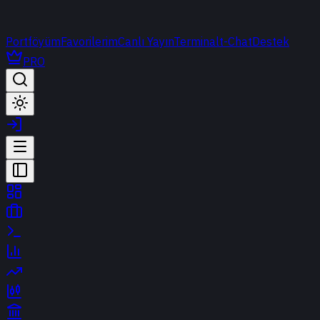
Portföyüm
Favorilerim
Canlı Yayın
Terminal
t-Chat
Destek
PRO