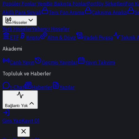
Popüler Fonlar
Yeni
Bir Bakışta Fonlar
Portföy Şirketleri
Fon K
Akıllı Para Sinyali
Ters Fon Arama
Çakışma Analizi
S
Hisseler
Yerli Hisseler
Yabancı Hisseler
ETF
Kripto
Altın & Döviz
Vadeli Piyasa
Teknik 
Akademi
Canlı Yayın
Geçmiş Yayınlar
Yayın Takvimi
Topluluk ve Haberler
t-Chat
Haberler
Yazılar
Bağlantı Yok
Giriş Yap
Kayıt Ol