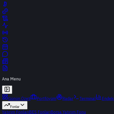
Ana Menu
Günün Özeti
Portföyüm
Radar
Terminal
Endek
Fonlar
Yatırım Fonları
BES Fonları
Borsa Yatırım Fonu