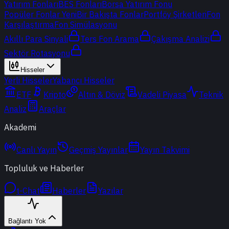
Yatırım Fonları
BES Fonları
Borsa Yatırım Fonu
Popüler Fonlar
Yeni
Bir Bakışta Fonlar
Portföy Şirketleri
Fon
Karşılaştırma
Fon Simülasyonu
Akıllı Para Sinyali
Ters Fon Arama
Çakışma Analizi
Sektör Rotasyonu
Hisseler
Yerli Hisseler
Yabancı Hisseler
ETF
Kripto
Altın & Döviz
Vadeli Piyasa
Teknik
Analiz
Araçlar
Akademi
Canlı Yayın
Geçmiş Yayınlar
Yayın Takvimi
Topluluk ve Haberler
t-Chat
Haberler
Yazılar
Bağlantı Yok