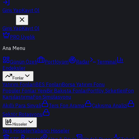
Giriş Yap
Kayıt Ol
Giriş Yap
Kayıt Ol
PRO Üyelik
Ana Menu
Günün Özeti
Portföyüm
Radar
Terminal
Endeksler
Fonlar
Yatırım Fonları
BES Fonları
Borsa Yatırım Fonu
Popüler Fonlar
Yeni
Bir Bakışta Fonlar
Portföy Şirketleri
Fon
Karşılaştırma
Fon Simülasyonu
Akıllı Para Sinyali
Ters Fon Arama
Çakışma Analizi
Sektör Rotasyonu
Hisseler
Yerli Hisseler
Yabancı Hisseler