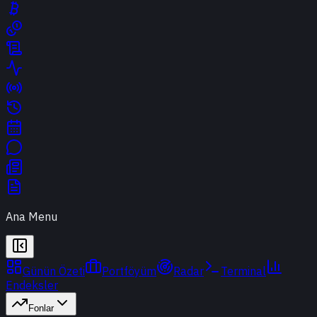
Ana Menu
Günün Özeti
Portföyüm
Radar
Terminal
Endeksler
Fonlar