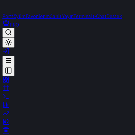
Portföyüm
Favorilerim
Canlı Yayın
Terminal
t-Chat
Destek
PRO