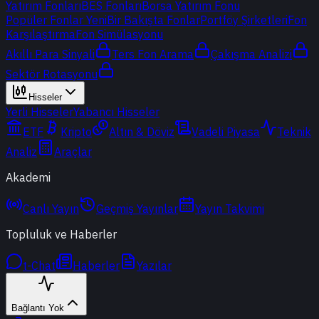
Yatırım Fonları
BES Fonları
Borsa Yatırım Fonu
Popüler Fonlar
Yeni
Bir Bakışta Fonlar
Portföy Şirketleri
Fon
Karşılaştırma
Fon Simülasyonu
Akıllı Para Sinyali
Ters Fon Arama
Çakışma Analizi
Sektör Rotasyonu
Hisseler
Yerli Hisseler
Yabancı Hisseler
ETF
Kripto
Altın & Döviz
Vadeli Piyasa
Teknik
Analiz
Araçlar
Akademi
Canlı Yayın
Geçmiş Yayınlar
Yayın Takvimi
Topluluk ve Haberler
t-Chat
Haberler
Yazılar
Bağlantı Yok