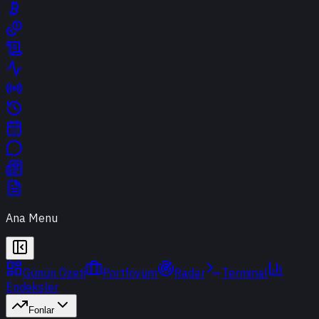
Ana Menu
Günün Özeti
Portföyüm
Radar
Terminal
Endeksler
Fonlar