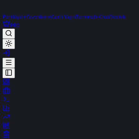
Portföyüm
Favorilerim
Canlı Yayın
Terminal
t-Chat
Destek
PRO