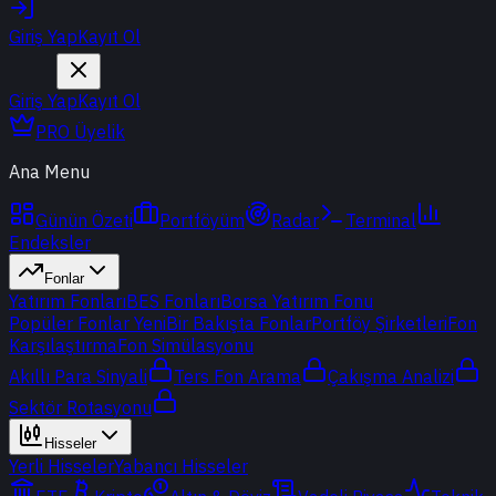
Giriş Yap
Kayıt Ol
Giriş Yap
Kayıt Ol
PRO Üyelik
Ana Menu
Günün Özeti
Portföyüm
Radar
Terminal
Endeksler
Fonlar
Yatırım Fonları
BES Fonları
Borsa Yatırım Fonu
Popüler Fonlar
Yeni
Bir Bakışta Fonlar
Portföy Şirketleri
Fon
Karşılaştırma
Fon Simülasyonu
Akıllı Para Sinyali
Ters Fon Arama
Çakışma Analizi
Sektör Rotasyonu
Hisseler
Yerli Hisseler
Yabancı Hisseler