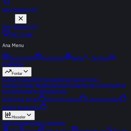
Giriş Yap
Kayıt Ol
Giriş Yap
Kayıt Ol
PRO Üyelik
Ana Menu
Günün Özeti
Portföyüm
Radar
Terminal
Endeksler
Fonlar
Yatırım Fonları
BES Fonları
Borsa Yatırım Fonu
Popüler Fonlar
Yeni
Bir Bakışta Fonlar
Portföy Şirketleri
Fon
Karşılaştırma
Fon Simülasyonu
Akıllı Para Sinyali
Ters Fon Arama
Çakışma Analizi
Sektör Rotasyonu
Hisseler
Yerli Hisseler
Yabancı Hisseler