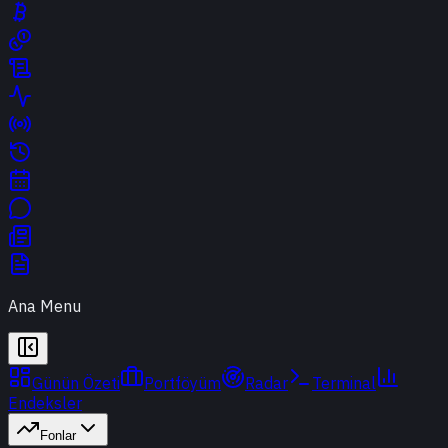
Ana Menu
Günün Özeti
Portföyüm
Radar
Terminal
Endeksler
Fonlar