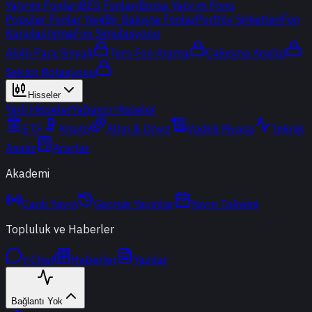
Yatırım Fonları
BES Fonları
Borsa Yatırım Fonu
Popüler Fonlar
Yeni
Bir Bakışta Fonlar
Portföy Şirketleri
Fon
Karşılaştırma
Fon Simülasyonu
Akıllı Para Sinyali
Ters Fon Arama
Çakışma Analizi
Sektör Rotasyonu
Hisseler
Yerli Hisseler
Yabancı Hisseler
ETF
Kripto
Altın & Döviz
Vadeli Piyasa
Teknik
Analiz
Araçlar
Akademi
Canlı Yayın
Geçmiş Yayınlar
Yayın Takvimi
Topluluk ve Haberler
t-Chat
Haberler
Yazılar
Bağlantı Yok