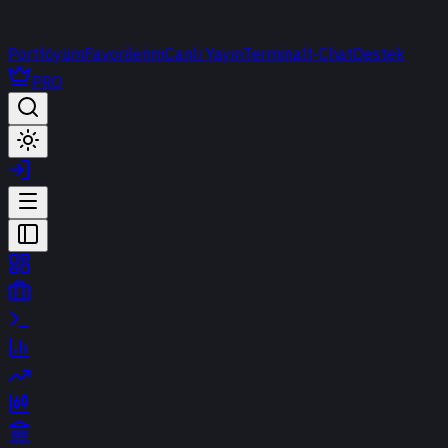
Portföyüm
Favorilerim
Canlı Yayın
Terminal
t-Chat
Destek
PRO