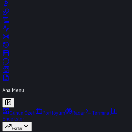
Ana Menu
Günün Özeti
Portföyüm
Radar
Terminal
Endeksler
Fonlar