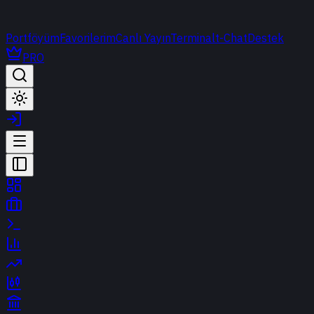
Portföyüm
Favorilerim
Canlı Yayın
Terminal
t-Chat
Destek
PRO