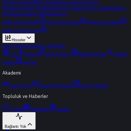
Yatırım Fonları
BES Fonları
Borsa Yatırım Fonu
Popüler Fonlar
Yeni
Bir Bakışta Fonlar
Portföy Şirketleri
Fon
Karşılaştırma
Fon Simülasyonu
Akıllı Para Sinyali
Ters Fon Arama
Çakışma Analizi
Sektör Rotasyonu
Hisseler
Yerli Hisseler
Yabancı Hisseler
ETF
Kripto
Altın & Döviz
Vadeli Piyasa
Teknik
Analiz
Araçlar
Akademi
Canlı Yayın
Geçmiş Yayınlar
Yayın Takvimi
Topluluk ve Haberler
t-Chat
Haberler
Yazılar
Bağlantı Yok