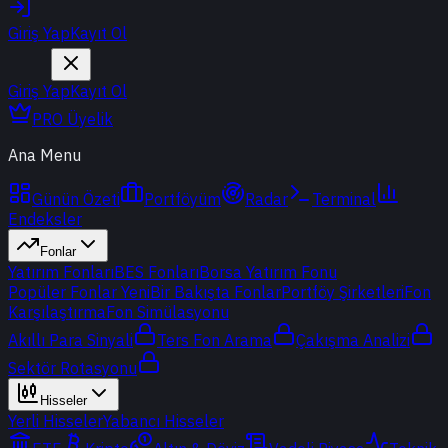
Giriş Yap
Kayıt Ol
Giriş Yap
Kayıt Ol
PRO Üyelik
Ana Menu
Günün Özeti
Portföyüm
Radar
Terminal
Endeksler
Fonlar
Yatırım Fonları
BES Fonları
Borsa Yatırım Fonu
Popüler Fonlar
Yeni
Bir Bakışta Fonlar
Portföy Şirketleri
Fon
Karşılaştırma
Fon Simülasyonu
Akıllı Para Sinyali
Ters Fon Arama
Çakışma Analizi
Sektör Rotasyonu
Hisseler
Yerli Hisseler
Yabancı Hisseler