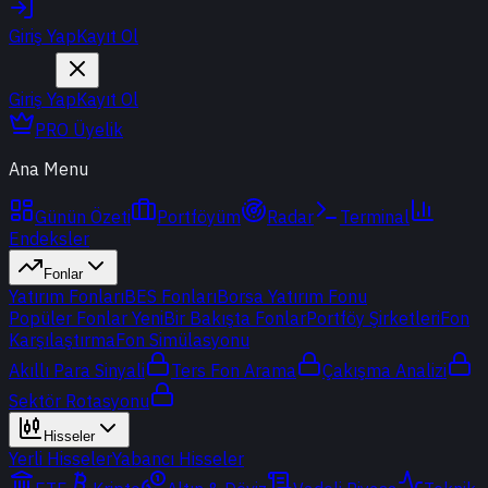
Giriş Yap
Kayıt Ol
Giriş Yap
Kayıt Ol
PRO Üyelik
Ana Menu
Günün Özeti
Portföyüm
Radar
Terminal
Endeksler
Fonlar
Yatırım Fonları
BES Fonları
Borsa Yatırım Fonu
Popüler Fonlar
Yeni
Bir Bakışta Fonlar
Portföy Şirketleri
Fon
Karşılaştırma
Fon Simülasyonu
Akıllı Para Sinyali
Ters Fon Arama
Çakışma Analizi
Sektör Rotasyonu
Hisseler
Yerli Hisseler
Yabancı Hisseler