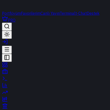
Portföyüm
Favorilerim
Canlı Yayın
Terminal
t-Chat
Destek
PRO