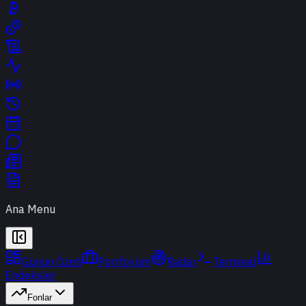
Ana Menu
Günün Özeti
Portföyüm
Radar
Terminal
Endeksler
Fonlar