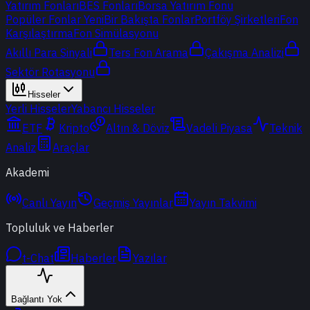
Yatırım Fonları
BES Fonları
Borsa Yatırım Fonu
Popüler Fonlar
Yeni
Bir Bakışta Fonlar
Portföy Şirketleri
Fon
Karşılaştırma
Fon Simülasyonu
Akıllı Para Sinyali
Ters Fon Arama
Çakışma Analizi
Sektör Rotasyonu
Hisseler
Yerli Hisseler
Yabancı Hisseler
ETF
Kripto
Altın & Döviz
Vadeli Piyasa
Teknik
Analiz
Araçlar
Akademi
Canlı Yayın
Geçmiş Yayınlar
Yayın Takvimi
Topluluk ve Haberler
t-Chat
Haberler
Yazılar
Bağlantı Yok