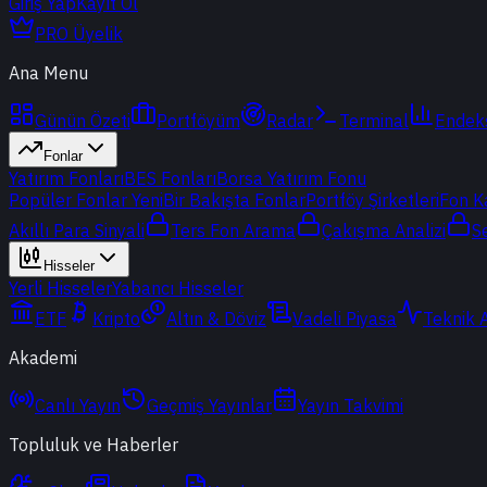
Giriş Yap
Kayıt Ol
PRO Üyelik
Ana Menu
Günün Özeti
Portföyüm
Radar
Terminal
Endek
Fonlar
Yatırım Fonları
BES Fonları
Borsa Yatırım Fonu
Popüler Fonlar
Yeni
Bir Bakışta Fonlar
Portföy Şirketleri
Fon K
Akıllı Para Sinyali
Ters Fon Arama
Çakışma Analizi
S
Hisseler
Yerli Hisseler
Yabancı Hisseler
ETF
Kripto
Altın & Döviz
Vadeli Piyasa
Teknik 
Akademi
Canlı Yayın
Geçmiş Yayınlar
Yayın Takvimi
Topluluk ve Haberler