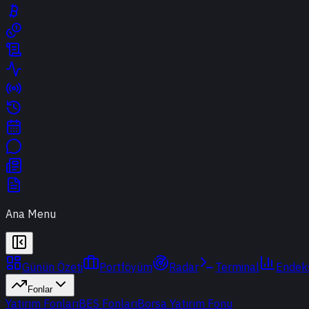
Ana Menu
Günün Özeti
Portföyüm
Radar
Terminal
Endek
Fonlar
Yatırım Fonları
BES Fonları
Borsa Yatırım Fonu