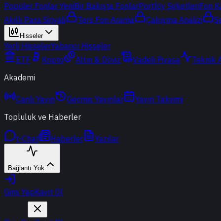
Popüler Fonlar
Yeni
Bir Bakışta Fonlar
Portföy Şirketleri
Fon K
Akıllı Para Sinyali
Ters Fon Arama
Çakışma Analizi
S
Hisseler
Yerli Hisseler
Yabancı Hisseler
ETF
Kripto
Altın & Döviz
Vadeli Piyasa
Teknik 
Akademi
Canlı Yayın
Geçmiş Yayınlar
Yayın Takvimi
Topluluk ve Haberler
t-Chat
Haberler
Yazılar
Bağlantı Yok
Giriş Yap
Kayıt Ol