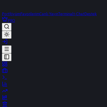
Portföyüm
Favorilerim
Canlı Yayın
Terminal
t-Chat
Destek
PRO