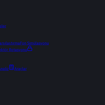
sler
arşılaştırma
Fon Simülasyonu
ektör Rotasyonu
Analiz
Araçlar