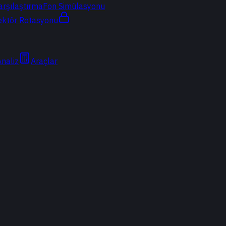
arşılaştırma
Fon Simülasyonu
ektör Rotasyonu
Analiz
Araçlar