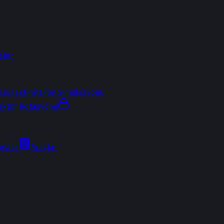
sler
arşılaştırma
Fon Simülasyonu
ektör Rotasyonu
Analiz
Araçlar