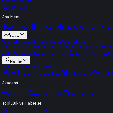
Giriş Yap
Kayıt Ol
PRO Üyelik
Ana Menu
Günün Özeti
Portföyüm
Radar
Terminal
Endek
Fonlar
Yatırım Fonları
BES Fonları
Borsa Yatırım Fonu
Popüler Fonlar
Yeni
Bir Bakışta Fonlar
Portföy Şirketleri
Fon K
Akıllı Para Sinyali
Ters Fon Arama
Çakışma Analizi
S
Hisseler
Yerli Hisseler
Yabancı Hisseler
ETF
Kripto
Altın & Döviz
Vadeli Piyasa
Teknik 
Akademi
Canlı Yayın
Geçmiş Yayınlar
Yayın Takvimi
Topluluk ve Haberler