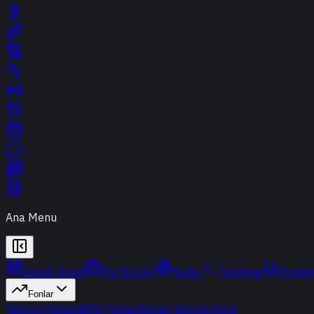
Ana Menu
Günün Özeti
Portföyüm
Radar
Terminal
Endek
Fonlar
Yatırım Fonları
BES Fonları
Borsa Yatırım Fonu