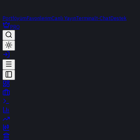
Portföyüm
Favorilerim
Canlı Yayın
Terminal
t-Chat
Destek
PRO