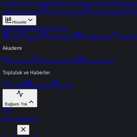
Popüler Fonlar
Yeni
Bir Bakışta Fonlar
Portföy Şirketleri
Fon K
Akıllı Para Sinyali
Ters Fon Arama
Çakışma Analizi
S
Hisseler
Yerli Hisseler
Yabancı Hisseler
ETF
Kripto
Altın & Döviz
Vadeli Piyasa
Teknik 
Akademi
Canlı Yayın
Geçmiş Yayınlar
Yayın Takvimi
Topluluk ve Haberler
t-Chat
Haberler
Yazılar
Bağlantı Yok
Giriş Yap
Kayıt Ol