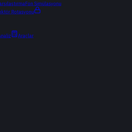
arşılaştırma
Fon Simülasyonu
ektör Rotasyonu
Analiz
Araçlar