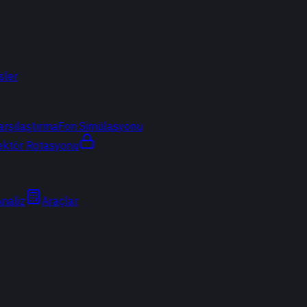
sler
arşılaştırma
Fon Simülasyonu
ektör Rotasyonu
Analiz
Araçlar