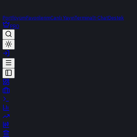
Portföyüm
Favorilerim
Canlı Yayın
Terminal
t-Chat
Destek
PRO