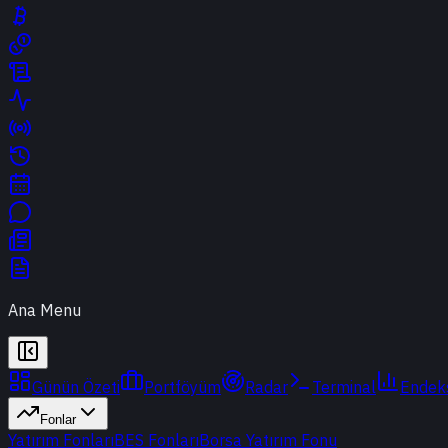
Ana Menu
Günün Özeti
Portföyüm
Radar
Terminal
Endek
Fonlar
Yatırım Fonları
BES Fonları
Borsa Yatırım Fonu