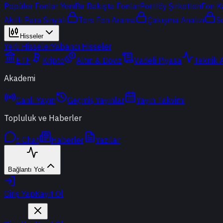
Popüler Fonlar
Yeni
Bir Bakışta Fonlar
Portföy Şirketleri
Fon K
Akıllı Para Sinyali
Ters Fon Arama
Çakışma Analizi
S
Hisseler
Yerli Hisseler
Yabancı Hisseler
ETF
Kripto
Altın & Döviz
Vadeli Piyasa
Teknik 
Akademi
Canlı Yayın
Geçmiş Yayınlar
Yayın Takvimi
Topluluk ve Haberler
t-Chat
Haberler
Yazılar
Bağlantı Yok
Giriş Yap
Kayıt Ol