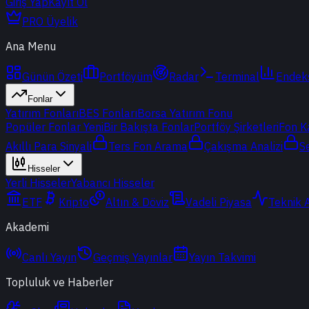
Giriş Yap
Kayıt Ol
PRO Üyelik
Ana Menu
Günün Özeti
Portföyüm
Radar
Terminal
Endek
Fonlar
Yatırım Fonları
BES Fonları
Borsa Yatırım Fonu
Popüler Fonlar
Yeni
Bir Bakışta Fonlar
Portföy Şirketleri
Fon K
Akıllı Para Sinyali
Ters Fon Arama
Çakışma Analizi
S
Hisseler
Yerli Hisseler
Yabancı Hisseler
ETF
Kripto
Altın & Döviz
Vadeli Piyasa
Teknik 
Akademi
Canlı Yayın
Geçmiş Yayınlar
Yayın Takvimi
Topluluk ve Haberler