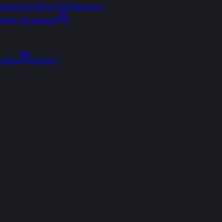
arşılaştırma
Fon Simülasyonu
ektör Rotasyonu
Analiz
Araçlar