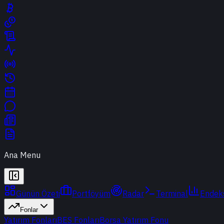
Ana Menu
Günün Özeti
Portföyüm
Radar
Terminal
Endek
Fonlar
Yatırım Fonları
BES Fonları
Borsa Yatırım Fonu