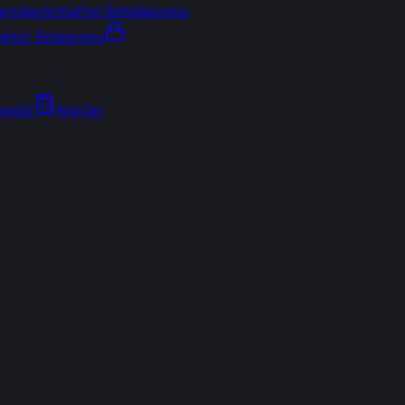
arşılaştırma
Fon Simülasyonu
ektör Rotasyonu
Analiz
Araçlar