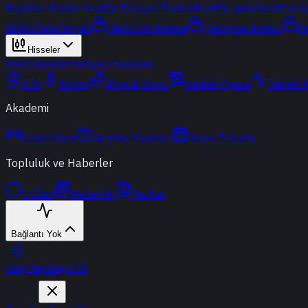
Popüler Fonlar
Yeni
Bir Bakışta Fonlar
Portföy Şirketleri
Fon K
Akıllı Para Sinyali
Ters Fon Arama
Çakışma Analizi
S
Hisseler
Yerli Hisseler
Yabancı Hisseler
ETF
Kripto
Altın & Döviz
Vadeli Piyasa
Teknik 
Akademi
Canlı Yayın
Geçmiş Yayınlar
Yayın Takvimi
Topluluk ve Haberler
t-Chat
Haberler
Yazılar
Bağlantı Yok
Giriş Yap
Kayıt Ol