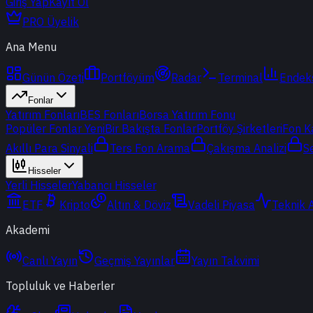
Giriş Yap
Kayıt Ol
PRO Üyelik
Ana Menu
Günün Özeti
Portföyüm
Radar
Terminal
Endek
Fonlar
Yatırım Fonları
BES Fonları
Borsa Yatırım Fonu
Popüler Fonlar
Yeni
Bir Bakışta Fonlar
Portföy Şirketleri
Fon K
Akıllı Para Sinyali
Ters Fon Arama
Çakışma Analizi
S
Hisseler
Yerli Hisseler
Yabancı Hisseler
ETF
Kripto
Altın & Döviz
Vadeli Piyasa
Teknik 
Akademi
Canlı Yayın
Geçmiş Yayınlar
Yayın Takvimi
Topluluk ve Haberler