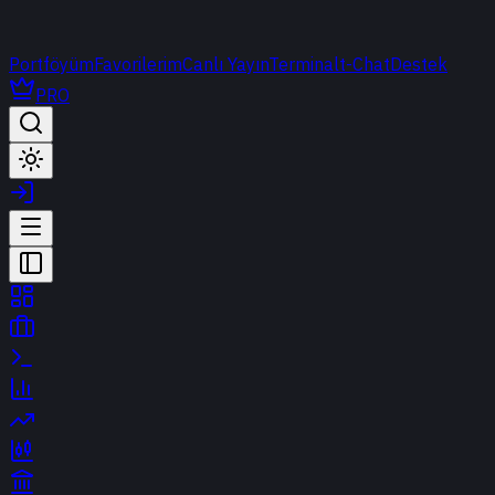
Portföyüm
Favorilerim
Canlı Yayın
Terminal
t-Chat
Destek
PRO