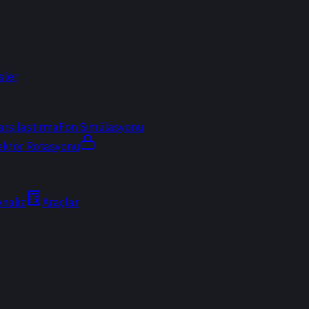
sler
arşılaştırma
Fon Simülasyonu
ektör Rotasyonu
Analiz
Araçlar