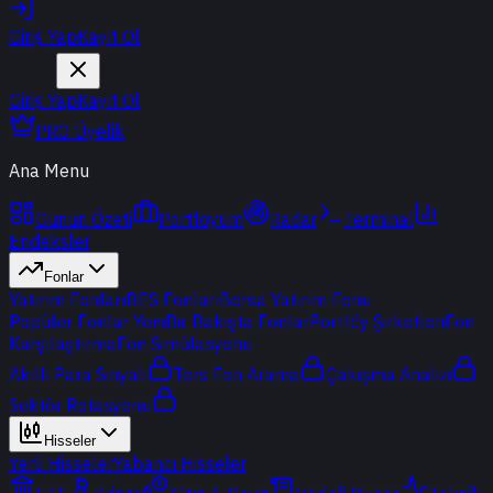
Giriş Yap
Kayıt Ol
Giriş Yap
Kayıt Ol
PRO Üyelik
Ana Menu
Günün Özeti
Portföyüm
Radar
Terminal
Endeksler
Fonlar
Yatırım Fonları
BES Fonları
Borsa Yatırım Fonu
Popüler Fonlar
Yeni
Bir Bakışta Fonlar
Portföy Şirketleri
Fon
Karşılaştırma
Fon Simülasyonu
Akıllı Para Sinyali
Ters Fon Arama
Çakışma Analizi
Sektör Rotasyonu
Hisseler
Yerli Hisseler
Yabancı Hisseler