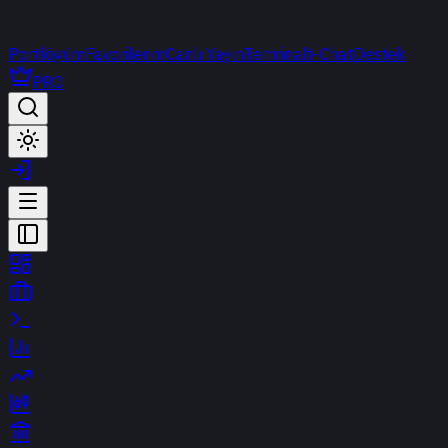
Portföyüm
Favorilerim
Canlı Yayın
Terminal
t-Chat
Destek
PRO