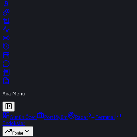
Ana Menu
Günün Özeti
Portföyüm
Radar
Terminal
Endeksler
Fonlar