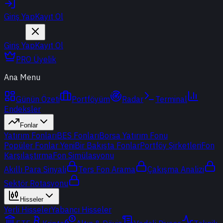
Giriş Yap
Kayıt Ol
Giriş Yap
Kayıt Ol
PRO Üyelik
Ana Menu
Günün Özeti
Portföyüm
Radar
Terminal
Endeksler
Fonlar
Yatırım Fonları
BES Fonları
Borsa Yatırım Fonu
Popüler Fonlar
Yeni
Bir Bakışta Fonlar
Portföy Şirketleri
Fon
Karşılaştırma
Fon Simülasyonu
Akıllı Para Sinyali
Ters Fon Arama
Çakışma Analizi
Sektör Rotasyonu
Hisseler
Yerli Hisseler
Yabancı Hisseler