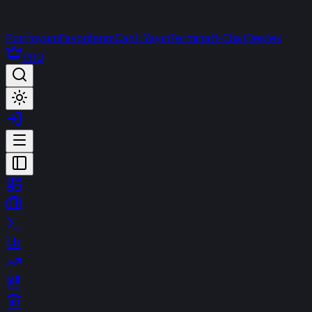
Portföyüm
Favorilerim
Canlı Yayın
Terminal
t-Chat
Destek
PRO