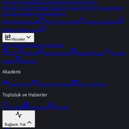
Yatırım Fonları
BES Fonları
Borsa Yatırım Fonu
Popüler Fonlar
Yeni
Bir Bakışta Fonlar
Portföy Şirketleri
Fon
Karşılaştırma
Fon Simülasyonu
Akıllı Para Sinyali
Ters Fon Arama
Çakışma Analizi
Sektör Rotasyonu
Hisseler
Yerli Hisseler
Yabancı Hisseler
ETF
Kripto
Altın & Döviz
Vadeli Piyasa
Teknik
Analiz
Araçlar
Akademi
Canlı Yayın
Geçmiş Yayınlar
Yayın Takvimi
Topluluk ve Haberler
t-Chat
Haberler
Yazılar
Bağlantı Yok