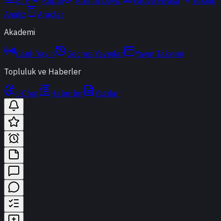
ETF
Kripto
Altın & Döviz
Vadeli Piyasa
Teknik
Analiz
Araçlar
Akademi
Canlı Yayın
Geçmiş Yayınlar
Yayın Takvimi
Topluluk ve Haberler
t-Chat
Haberler
Yazılar