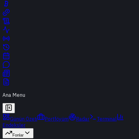
Ana Menu
Günün Özeti
Portföyüm
Radar
Terminal
Endeksler
Fonlar