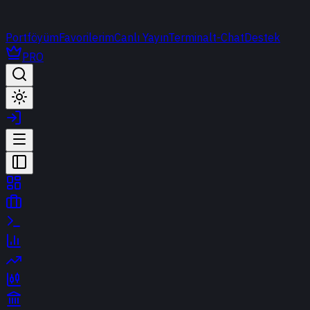
Portföyüm
Favorilerim
Canlı Yayın
Terminal
t-Chat
Destek
PRO