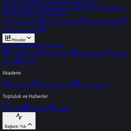
Yatırım Fonları
BES Fonları
Borsa Yatırım Fonu
Popüler Fonlar
Yeni
Bir Bakışta Fonlar
Portföy Şirketleri
Fon
Karşılaştırma
Fon Simülasyonu
Akıllı Para Sinyali
Ters Fon Arama
Çakışma Analizi
Sektör Rotasyonu
Hisseler
Yerli Hisseler
Yabancı Hisseler
ETF
Kripto
Altın & Döviz
Vadeli Piyasa
Teknik
Analiz
Araçlar
Akademi
Canlı Yayın
Geçmiş Yayınlar
Yayın Takvimi
Topluluk ve Haberler
t-Chat
Haberler
Yazılar
Bağlantı Yok