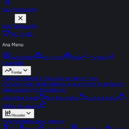
Giriş Yap
Kayıt Ol
Giriş Yap
Kayıt Ol
PRO Üyelik
Ana Menu
Günün Özeti
Portföyüm
Radar
Terminal
Endeksler
Fonlar
Yatırım Fonları
BES Fonları
Borsa Yatırım Fonu
Popüler Fonlar
Yeni
Bir Bakışta Fonlar
Portföy Şirketleri
Fon
Karşılaştırma
Fon Simülasyonu
Akıllı Para Sinyali
Ters Fon Arama
Çakışma Analizi
Sektör Rotasyonu
Hisseler
Yerli Hisseler
Yabancı Hisseler