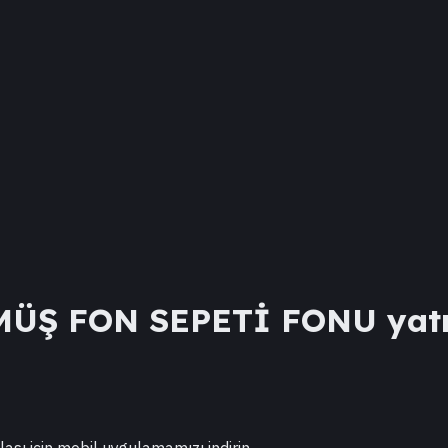
MÜŞ FON SEPETİ FONU
yatı
lası için mobil uygulamamızı indirin.