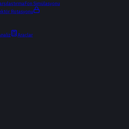
arşılaştırma
Fon Simülasyonu
ektör Rotasyonu
Analiz
Araçlar