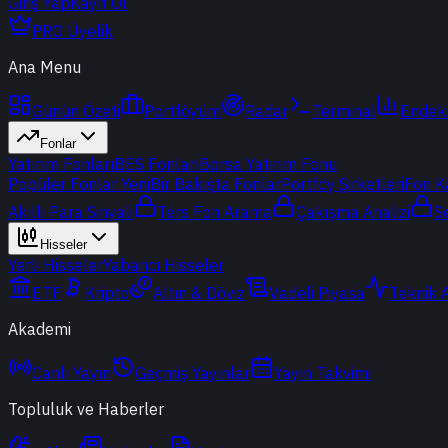
Giriş Yap
Kayıt Ol
PRO Üyelik
Ana Menu
Günün Özeti
Portföyüm
Radar
Terminal
Endek
Fonlar
Yatırım Fonları
BES Fonları
Borsa Yatırım Fonu
Popüler Fonlar
Yeni
Bir Bakışta Fonlar
Portföy Şirketleri
Fon K
Akıllı Para Sinyali
Ters Fon Arama
Çakışma Analizi
S
Hisseler
Yerli Hisseler
Yabancı Hisseler
ETF
Kripto
Altın & Döviz
Vadeli Piyasa
Teknik 
Akademi
Canlı Yayın
Geçmiş Yayınlar
Yayın Takvimi
Topluluk ve Haberler