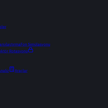
sler
arşılaştırma
Fon Simülasyonu
ektör Rotasyonu
Analiz
Araçlar