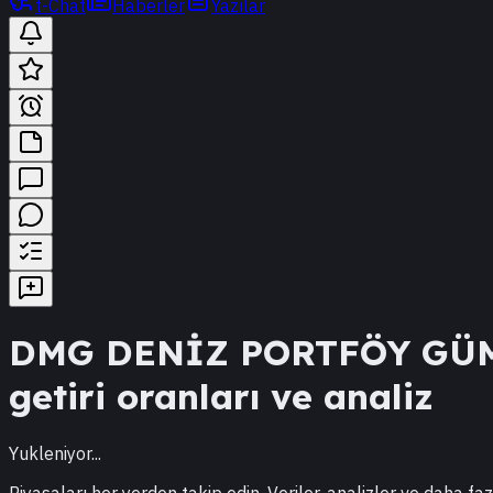
t-Chat
Haberler
Yazılar
DMG
DENİZ PORTFÖY GÜ
getiri oranları ve analiz
Yukleniyor...
Piyasaları her yerden takip edin. Veriler, analizler ve daha faz