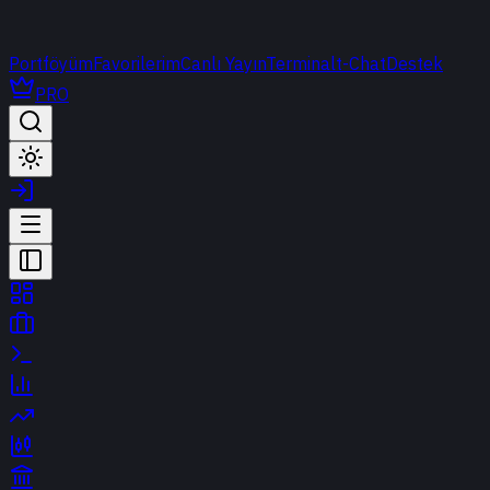
Portföyüm
Favorilerim
Canlı Yayın
Terminal
t-Chat
Destek
PRO