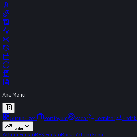
Ana Menu
Günün Özeti
Portföyüm
Radar
Terminal
Endek
Fonlar
Yatırım Fonları
BES Fonları
Borsa Yatırım Fonu