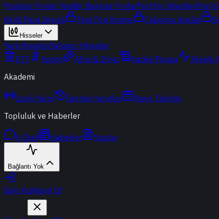
Popüler Fonlar
Yeni
Bir Bakışta Fonlar
Portföy Şirketleri
Fon K
Akıllı Para Sinyali
Ters Fon Arama
Çakışma Analizi
S
Hisseler
Yerli Hisseler
Yabancı Hisseler
ETF
Kripto
Altın & Döviz
Vadeli Piyasa
Teknik 
Akademi
Canlı Yayın
Geçmiş Yayınlar
Yayın Takvimi
Topluluk ve Haberler
t-Chat
Haberler
Yazılar
Bağlantı Yok
Giriş Yap
Kayıt Ol