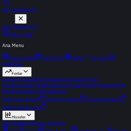
Giriş Yap
Kayıt Ol
Giriş Yap
Kayıt Ol
PRO Üyelik
Ana Menu
Günün Özeti
Portföyüm
Radar
Terminal
Endeksler
Fonlar
Yatırım Fonları
BES Fonları
Borsa Yatırım Fonu
Popüler Fonlar
Yeni
Bir Bakışta Fonlar
Portföy Şirketleri
Fon
Karşılaştırma
Fon Simülasyonu
Akıllı Para Sinyali
Ters Fon Arama
Çakışma Analizi
Sektör Rotasyonu
Hisseler
Yerli Hisseler
Yabancı Hisseler