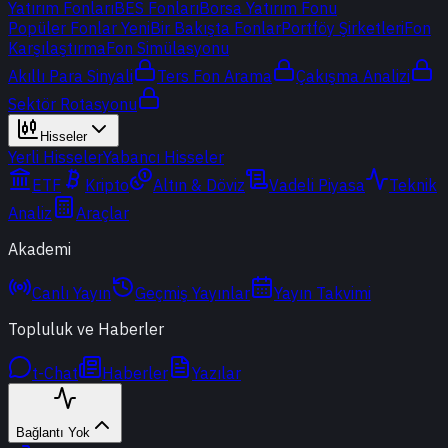
Yatırım Fonları
BES Fonları
Borsa Yatırım Fonu
Popüler Fonlar
Yeni
Bir Bakışta Fonlar
Portföy Şirketleri
Fon
Karşılaştırma
Fon Simülasyonu
Akıllı Para Sinyali
Ters Fon Arama
Çakışma Analizi
Sektör Rotasyonu
Hisseler
Yerli Hisseler
Yabancı Hisseler
ETF
Kripto
Altın & Döviz
Vadeli Piyasa
Teknik
Analiz
Araçlar
Akademi
Canlı Yayın
Geçmiş Yayınlar
Yayın Takvimi
Topluluk ve Haberler
t-Chat
Haberler
Yazılar
Bağlantı Yok