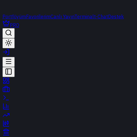
Portföyüm
Favorilerim
Canlı Yayın
Terminal
t-Chat
Destek
PRO