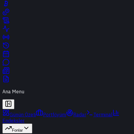
Ana Menu
Günün Özeti
Portföyüm
Radar
Terminal
Endeksler
Fonlar