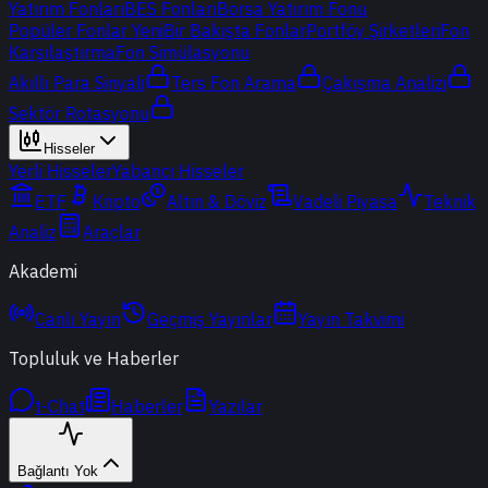
Yatırım Fonları
BES Fonları
Borsa Yatırım Fonu
Popüler Fonlar
Yeni
Bir Bakışta Fonlar
Portföy Şirketleri
Fon
Karşılaştırma
Fon Simülasyonu
Akıllı Para Sinyali
Ters Fon Arama
Çakışma Analizi
Sektör Rotasyonu
Hisseler
Yerli Hisseler
Yabancı Hisseler
ETF
Kripto
Altın & Döviz
Vadeli Piyasa
Teknik
Analiz
Araçlar
Akademi
Canlı Yayın
Geçmiş Yayınlar
Yayın Takvimi
Topluluk ve Haberler
t-Chat
Haberler
Yazılar
Bağlantı Yok