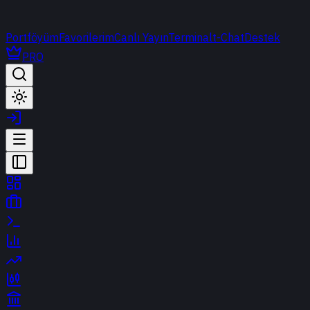
Portföyüm
Favorilerim
Canlı Yayın
Terminal
t-Chat
Destek
PRO