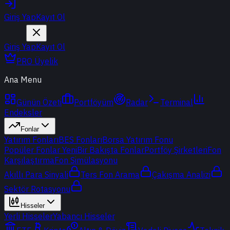
Giriş Yap
Kayıt Ol
Giriş Yap
Kayıt Ol
PRO Üyelik
Ana Menu
Günün Özeti
Portföyüm
Radar
Terminal
Endeksler
Fonlar
Yatırım Fonları
BES Fonları
Borsa Yatırım Fonu
Popüler Fonlar
Yeni
Bir Bakışta Fonlar
Portföy Şirketleri
Fon
Karşılaştırma
Fon Simülasyonu
Akıllı Para Sinyali
Ters Fon Arama
Çakışma Analizi
Sektör Rotasyonu
Hisseler
Yerli Hisseler
Yabancı Hisseler