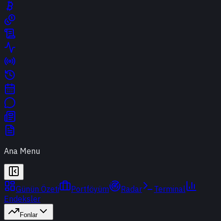
Ana Menu
Günün Özeti
Portföyüm
Radar
Terminal
Endeksler
Fonlar