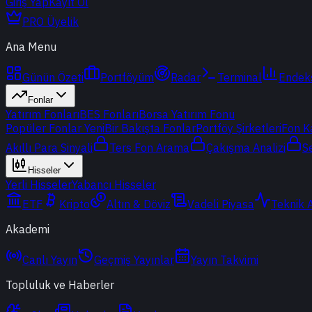
Giriş Yap
Kayıt Ol
PRO Üyelik
Ana Menu
Günün Özeti
Portföyüm
Radar
Terminal
Endek
Fonlar
Yatırım Fonları
BES Fonları
Borsa Yatırım Fonu
Popüler Fonlar
Yeni
Bir Bakışta Fonlar
Portföy Şirketleri
Fon K
Akıllı Para Sinyali
Ters Fon Arama
Çakışma Analizi
S
Hisseler
Yerli Hisseler
Yabancı Hisseler
ETF
Kripto
Altın & Döviz
Vadeli Piyasa
Teknik 
Akademi
Canlı Yayın
Geçmiş Yayınlar
Yayın Takvimi
Topluluk ve Haberler