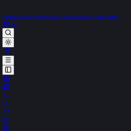
Portföyüm
Favorilerim
Canlı Yayın
Terminal
t-Chat
Destek
PRO