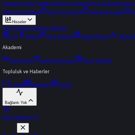
Popüler Fonlar
Yeni
Bir Bakışta Fonlar
Portföy Şirketleri
Fon K
Akıllı Para Sinyali
Ters Fon Arama
Çakışma Analizi
S
Hisseler
Yerli Hisseler
Yabancı Hisseler
ETF
Kripto
Altın & Döviz
Vadeli Piyasa
Teknik 
Akademi
Canlı Yayın
Geçmiş Yayınlar
Yayın Takvimi
Topluluk ve Haberler
t-Chat
Haberler
Yazılar
Bağlantı Yok
Giriş Yap
Kayıt Ol