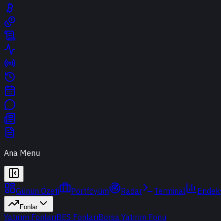
Ana Menu
Günün Özeti
Portföyüm
Radar
Terminal
Endek
Fonlar
Yatırım Fonları
BES Fonları
Borsa Yatırım Fonu