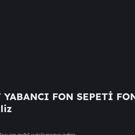
 YABANCI FON SEPETİ FO
liz
lası için mobil uygulamamızı indirin.