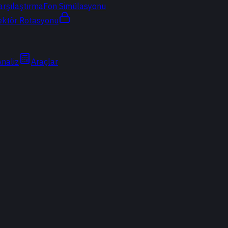
arşılaştırma
Fon Simülasyonu
ektör Rotasyonu
Analiz
Araçlar