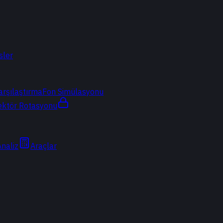
sler
arşılaştırma
Fon Simülasyonu
ektör Rotasyonu
Analiz
Araçlar