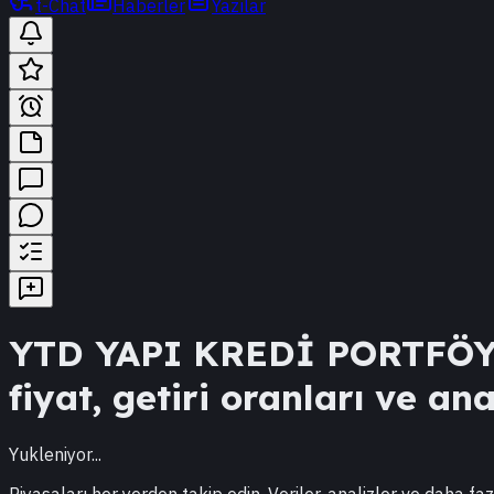
t-Chat
Haberler
Yazılar
YTD
YAPI KREDİ PORTFÖY
fiyat, getiri oranları ve ana
Yukleniyor...
Piyasaları her yerden takip edin. Veriler, analizler ve daha faz