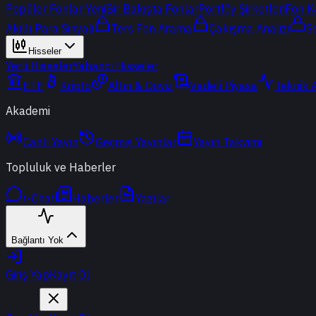
Popüler Fonlar
Yeni
Bir Bakışta Fonlar
Portföy Şirketleri
Fon K
Akıllı Para Sinyali
Ters Fon Arama
Çakışma Analizi
S
Hisseler
Yerli Hisseler
Yabancı Hisseler
ETF
Kripto
Altın & Döviz
Vadeli Piyasa
Teknik 
Akademi
Canlı Yayın
Geçmiş Yayınlar
Yayın Takvimi
Topluluk ve Haberler
t-Chat
Haberler
Yazılar
Bağlantı Yok
Giriş Yap
Kayıt Ol