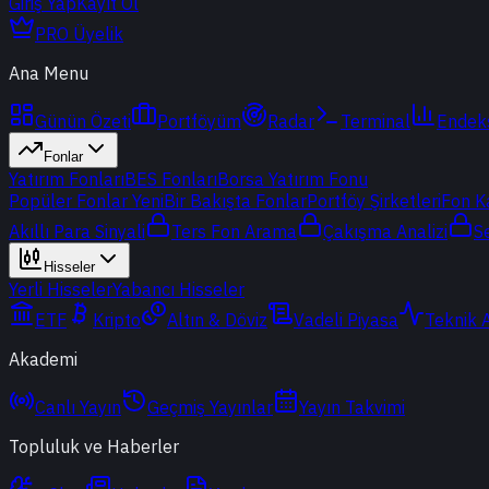
Giriş Yap
Kayıt Ol
PRO Üyelik
Ana Menu
Günün Özeti
Portföyüm
Radar
Terminal
Endek
Fonlar
Yatırım Fonları
BES Fonları
Borsa Yatırım Fonu
Popüler Fonlar
Yeni
Bir Bakışta Fonlar
Portföy Şirketleri
Fon K
Akıllı Para Sinyali
Ters Fon Arama
Çakışma Analizi
S
Hisseler
Yerli Hisseler
Yabancı Hisseler
ETF
Kripto
Altın & Döviz
Vadeli Piyasa
Teknik 
Akademi
Canlı Yayın
Geçmiş Yayınlar
Yayın Takvimi
Topluluk ve Haberler