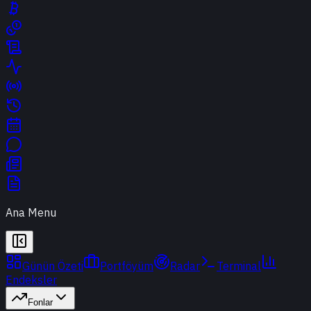
Ana Menu
Günün Özeti
Portföyüm
Radar
Terminal
Endeksler
Fonlar