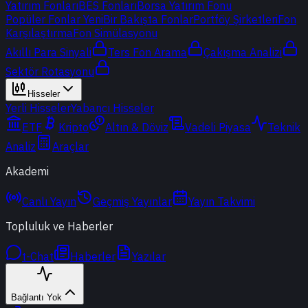
Yatırım Fonları
BES Fonları
Borsa Yatırım Fonu
Popüler Fonlar
Yeni
Bir Bakışta Fonlar
Portföy Şirketleri
Fon
Karşılaştırma
Fon Simülasyonu
Akıllı Para Sinyali
Ters Fon Arama
Çakışma Analizi
Sektör Rotasyonu
Hisseler
Yerli Hisseler
Yabancı Hisseler
ETF
Kripto
Altın & Döviz
Vadeli Piyasa
Teknik
Analiz
Araçlar
Akademi
Canlı Yayın
Geçmiş Yayınlar
Yayın Takvimi
Topluluk ve Haberler
t-Chat
Haberler
Yazılar
Bağlantı Yok