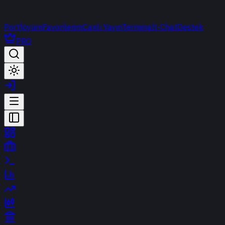
Portföyüm
Favorilerim
Canlı Yayın
Terminal
t-Chat
Destek
PRO