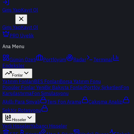
Giriş Yap
Kayıt Ol
Giriş Yap
Kayıt Ol
PRO Üyelik
Ana Menu
Günün Özeti
Portföyüm
Radar
Terminal
Endeksler
Fonlar
Yatırım Fonları
BES Fonları
Borsa Yatırım Fonu
Popüler Fonlar
Yeni
Bir Bakışta Fonlar
Portföy Şirketleri
Fon
Karşılaştırma
Fon Simülasyonu
Akıllı Para Sinyali
Ters Fon Arama
Çakışma Analizi
Sektör Rotasyonu
Hisseler
Yerli Hisseler
Yabancı Hisseler