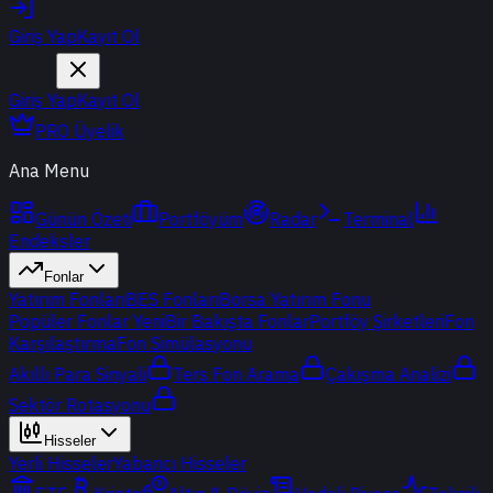
Giriş Yap
Kayıt Ol
Giriş Yap
Kayıt Ol
PRO Üyelik
Ana Menu
Günün Özeti
Portföyüm
Radar
Terminal
Endeksler
Fonlar
Yatırım Fonları
BES Fonları
Borsa Yatırım Fonu
Popüler Fonlar
Yeni
Bir Bakışta Fonlar
Portföy Şirketleri
Fon
Karşılaştırma
Fon Simülasyonu
Akıllı Para Sinyali
Ters Fon Arama
Çakışma Analizi
Sektör Rotasyonu
Hisseler
Yerli Hisseler
Yabancı Hisseler