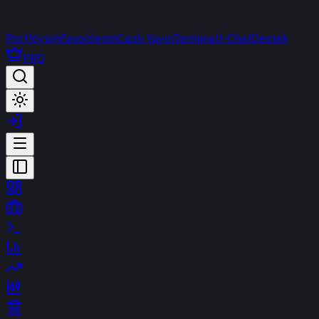
Portföyüm
Favorilerim
Canlı Yayın
Terminal
t-Chat
Destek
PRO