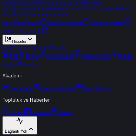
Yatırım Fonları
BES Fonları
Borsa Yatırım Fonu
Popüler Fonlar
Yeni
Bir Bakışta Fonlar
Portföy Şirketleri
Fon
Karşılaştırma
Fon Simülasyonu
Akıllı Para Sinyali
Ters Fon Arama
Çakışma Analizi
Sektör Rotasyonu
Hisseler
Yerli Hisseler
Yabancı Hisseler
ETF
Kripto
Altın & Döviz
Vadeli Piyasa
Teknik
Analiz
Araçlar
Akademi
Canlı Yayın
Geçmiş Yayınlar
Yayın Takvimi
Topluluk ve Haberler
t-Chat
Haberler
Yazılar
Bağlantı Yok