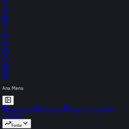
Ana Menu
Günün Özeti
Portföyüm
Radar
Terminal
Endeksler
Fonlar